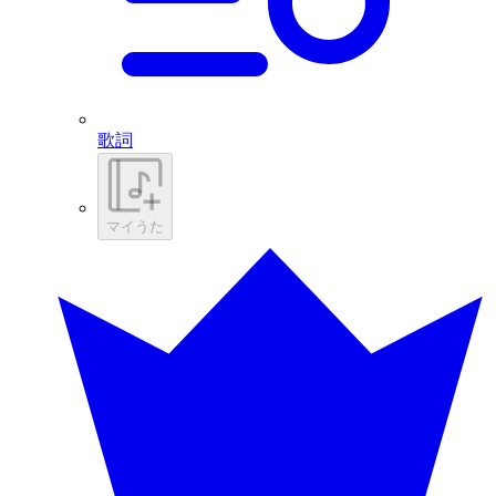
歌詞
マイうた