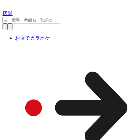
店舗
お店でカラオケ