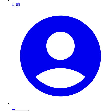
店舗
...