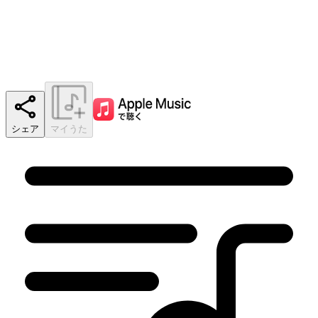
シェア
マイうた