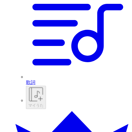
歌詞
マイうた