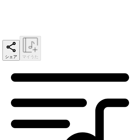
シェア
マイうた