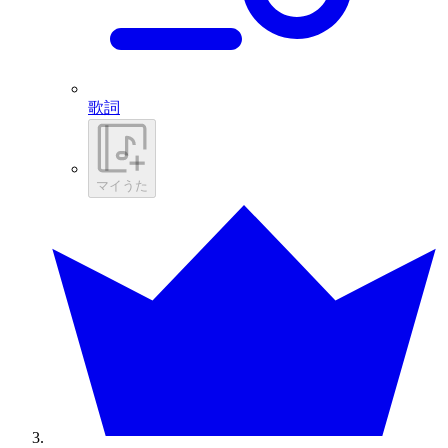
歌詞
マイうた