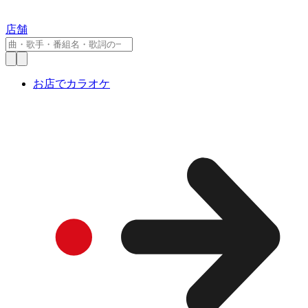
店舗
お店でカラオケ