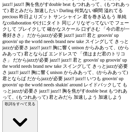
jazz!! jazz!! 胸を焦がすdouble beat もつれあって、(もつれあっ
て) 君とみだら 加速したい Darling 何気ない瞬間 溢れてる
precious 昨日よりズット サンシャイン 君を巻き込もう 単純
なcollaboration やけにタイト 同じノリなぞってないで フェー
クして ブレイクして 確かなスケール 口ずさむ 「今の君が一
番好きさ」 だからjazzが必要 jazz!! jazz!! 君と groovin' up
groovin' up the world needs brand new take スイングして きっと
jazzが必要さ jazz!! jazz!! 胸に響くunison からみあって、(から
みあって) 君とならば エンドレスで 「僕はまだ君のトリコ
さ」 だからjazzが必要 jazz!! jazz!! 君と groovin' up groovin' up
the world needs brand new take スイングして きっとjazzが必要
さ jazz!! jazz!! 胸に響くunison からみあって、(からみあって)
君とならば だからjazzが必要 jazz!! jazz!! いつも groovin' up
groovin' up the world needs shakin' around レイドバックして も
っとjazzが必要さ jazz!! jazz!! 胸を焦がすdouble beat もつれあ
って、(もつれあって) 君とみだら 加速しよう 加速しよう
歌詞をすべて見る