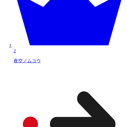
2
夜空ノムコウ