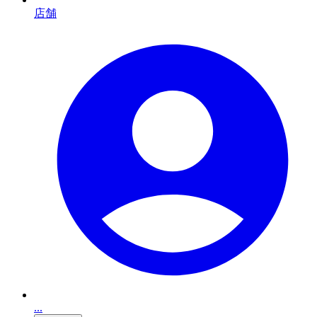
店舗
...