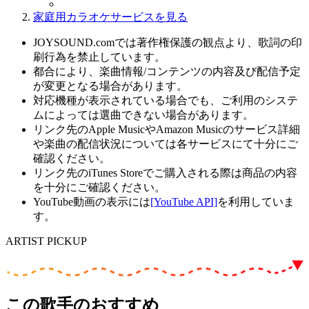
家庭用カラオケサービスを見る
JOYSOUND.comでは著作権保護の観点より、歌詞の印
刷行為を禁止しています。
都合により、楽曲情報/コンテンツの内容及び配信予定
が変更となる場合があります。
対応機種が表示されている場合でも、ご利用のシステ
ムによっては選曲できない場合があります。
リンク先のApple MusicやAmazon Musicのサービス詳細
や楽曲の配信状況については各サービスにて十分にご
確認ください。
リンク先のiTunes Storeでご購入される際は商品の内容
を十分にご確認ください。
YouTube動画の表示には
[YouTube API]
を利用していま
す。
ARTIST PICKUP
この歌手のおすすめ