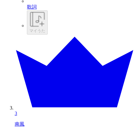
歌詞
マイうた
3
南風