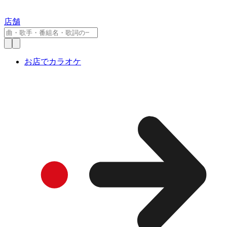
店舗
お店でカラオケ