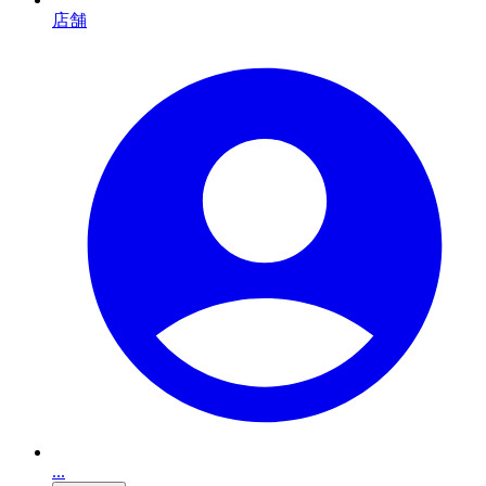
店舗
...