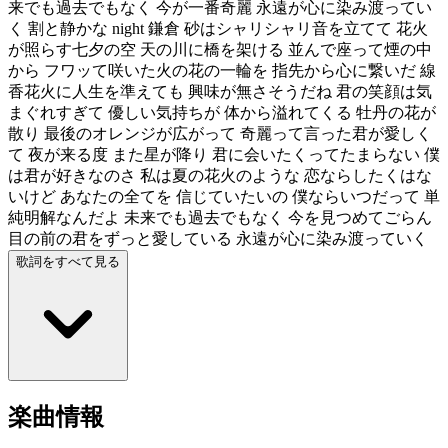
来でも過去でもなく 今が一番奇麗 永遠が心に染み渡ってい
く 割と静かな night 鎌倉 砂はシャリシャリ音を立てて 花火
が照らす七夕の空 天の川に橋を架ける 並んで座って煙の中
から フワッて咲いた火の花の一輪を 指先から心に繋いだ 線
香花火に人生を準えても 興味が無さそうだね 君の笑顔は気
まぐれすぎて 優しい気持ちが 体から溢れてくる 牡丹の花が
散り 最後のオレンジが広がって 奇麗って言った君が愛しく
て 夜が来る度 また星が降り 君に会いたくってたまらない 僕
は君が好きなのさ 私は夏の花火のような 恋ならしたくはな
いけど あなたの全てを 信じていたいの 僕ならいつだって 単
純明解なんだよ 未来でも過去でもなく 今を見つめてごらん
目の前の君をずっと愛している 永遠が心に染み渡っていく
歌詞をすべて見る
楽曲情報