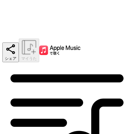
シェア
マイうた