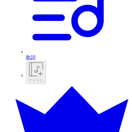
歌詞
マイうた