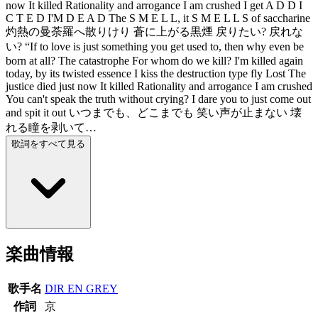
now It killed Rationality and arrogance I am crushed I get A D D I
C T E D I'M D E A D The S M E L L, it S M E L L S of saccharine
灼熱の曼荼羅へ散りけり 蒼に上がる黒煙 戻りたい? 戻れな
い? “If to love is just something you get used to, then why even be
born at all? The catastrophe For whom do we kill? I'm killed again
today, by its twisted essence I kiss the destruction type fly Lost The
justice died just now It killed Rationality and arrogance I am crushed
You can't speak the truth without crying? I dare you to just come out
and spit it out いつまでも、どこまでも 笑い声が止まない 壊
れる瞳を剥いて…
歌詞をすべて見る
楽曲情報
歌手名
DIR EN GREY
作詞
京