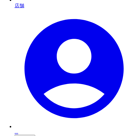
店舗
...