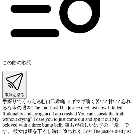
この曲の歌詞
歌詞を贈る
手探りでくわえ込む自己欺瞞 ドギマギ醜く苦い? 甘い? 忘れ
るな今の眼を The fate Lost The justice died just now It killed
Rationality and arrogance I am crushed You can't speak the truth
without crying? I dare you to just come out and spit it out My
beloved with a three bump belly 誰もが欲しいはずの 「愛」で
す。 彼女は腰を下ろし時に 喰われる Lost The justice died just