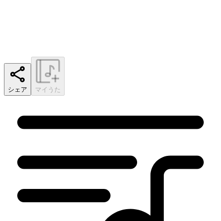
シェア
マイうた