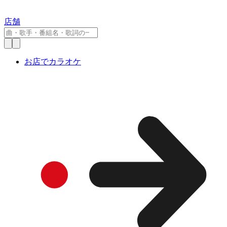
店舗
お店でカラオケ