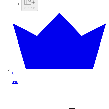
マイうた
3
-I'll-