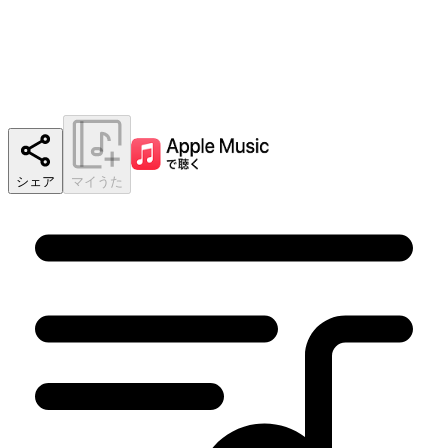
シェア
マイうた