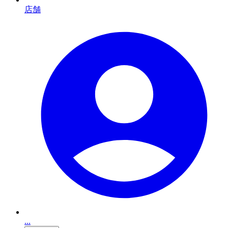
店舗
...