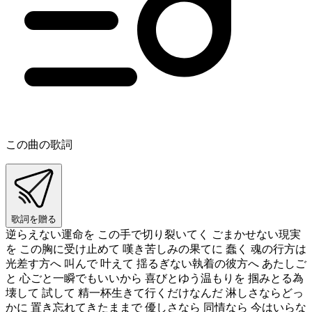
この曲の歌詞
歌詞を贈る
逆らえない運命を この手で切り裂いてく ごまかせない現実
を この胸に受け止めて 嘆き苦しみの果てに 蠢く 魂の行方は
光差す方へ 叫んで 叶えて 揺るぎない執着の彼方へ あたしご
と 心ごと一瞬でもいいから 喜びとゆう温もりを 掴みとる為
壊して 試して 精一杯生きて行くだけなんだ 淋しさならどっ
かに 置き忘れてきたままで 優しさなら 同情なら 今はいらな