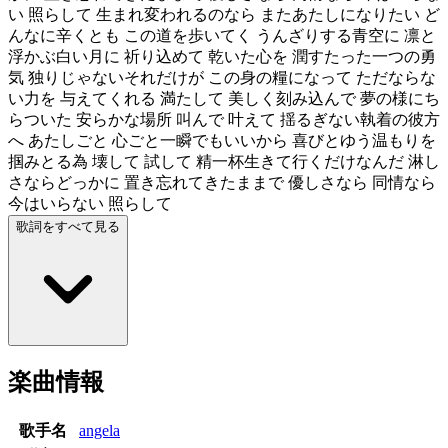
い 照らして 生まれ変われるのなら またあたしになりたい ど
んなに辛くとも この道を歩いてく うんざりする青空に 凛と
浮かぶ白い月に 祈り込めて 乾いた心を 潤すたった一つの勇
気 独りじゃないそれだけが この身の糧になって ただならな
い力を 与えてくれる 満たして 美しく刻み込んで 夢の様にち
らついた 安らかな場所 叫んで 叶えて 揺るぎない執着の彼方
へ あたしごと 心ごと一瞬でもいいから 喜びとゆう温もりを
掴みとる為 壊して 試して 精一杯生きて行くだけなんだ 淋し
さならどっかに 置き忘れてきたままで 優しさなら 同情なら
今はいらない 照らして
歌詞をすべて見る
楽曲情報
歌手名
angela