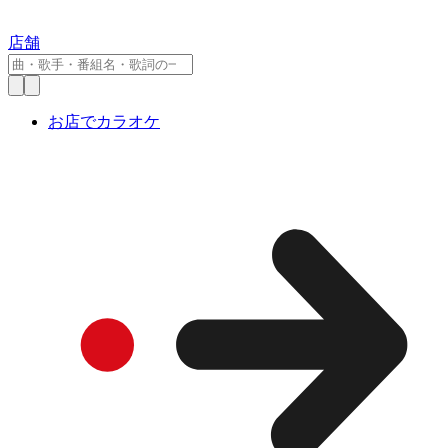
店舗
お店でカラオケ