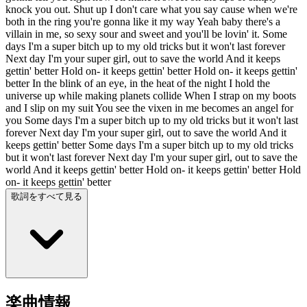
knock you out. Shut up I don't care what you say cause when we're
both in the ring you're gonna like it my way Yeah baby there's a
villain in me, so sexy sour and sweet and you'll be lovin' it. Some
days I'm a super bitch up to my old tricks but it won't last forever
Next day I'm your super girl, out to save the world And it keeps
gettin' better Hold on- it keeps gettin' better Hold on- it keeps gettin'
better In the blink of an eye, in the heat of the night I hold the
universe up while making planets collide When I strap on my boots
and I slip on my suit You see the vixen in me becomes an angel for
you Some days I'm a super bitch up to my old tricks but it won't last
forever Next day I'm your super girl, out to save the world And it
keeps gettin' better Some days I'm a super bitch up to my old tricks
but it won't last forever Next day I'm your super girl, out to save the
world And it keeps gettin' better Hold on- it keeps gettin' better Hold
on- it keeps gettin' better
歌詞をすべて見る
楽曲情報