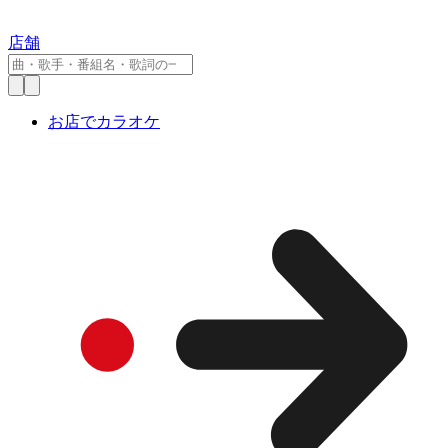
店舗
お店でカラオケ