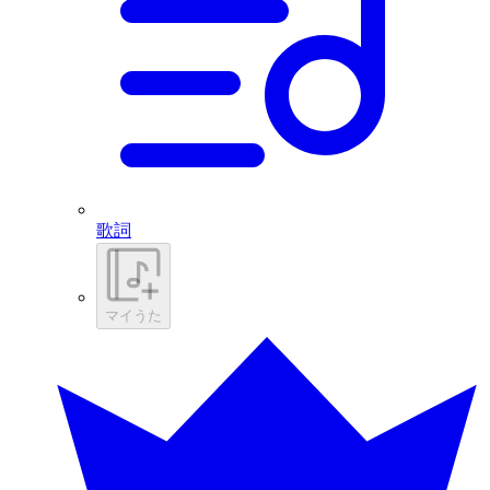
歌詞
マイうた