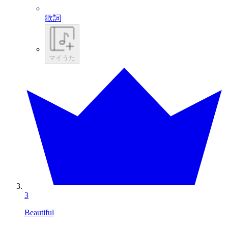
歌詞
マイうた
3
Beautiful