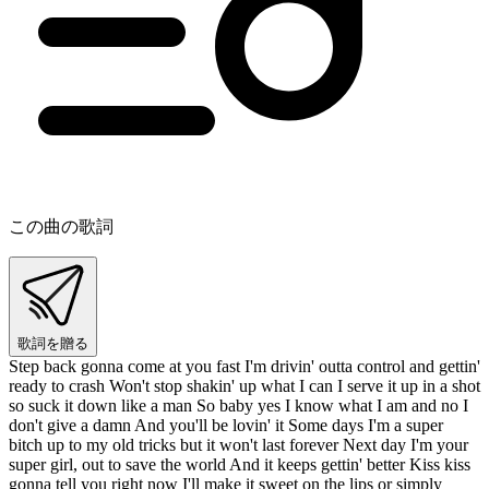
この曲の歌詞
歌詞を贈る
Step back gonna come at you fast I'm drivin' outta control and gettin'
ready to crash Won't stop shakin' up what I can I serve it up in a shot
so suck it down like a man So baby yes I know what I am and no I
don't give a damn And you'll be lovin' it Some days I'm a super
bitch up to my old tricks but it won't last forever Next day I'm your
super girl, out to save the world And it keeps gettin' better Kiss kiss
gonna tell you right now I'll make it sweet on the lips or simply