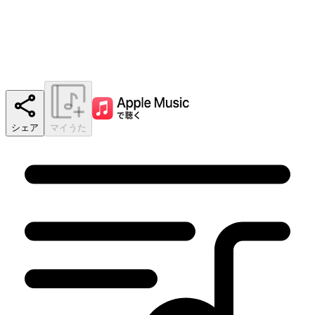
シェア
マイうた