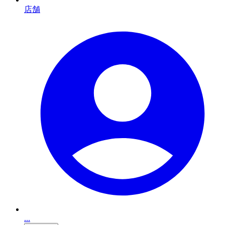
店舗
...