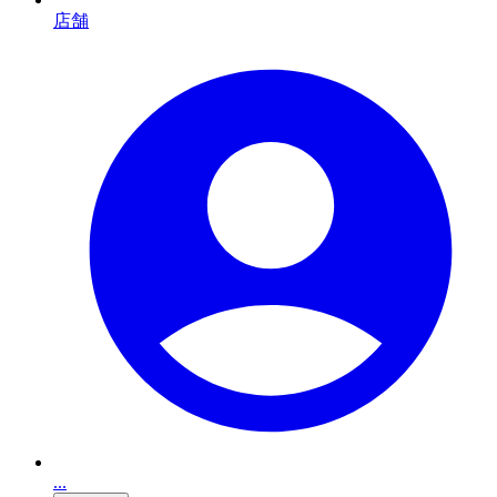
店舗
...