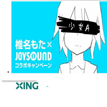
JOYSOUND.comトップ
カラオケ楽曲・歌詞検索