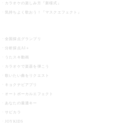
カラオケの楽しみ方『新様式』
気持ちよく歌おう！『マスクエフェクト』
お店でもっと楽しむ
全国採点グランプリ
分析採点AI＋
うたスキ動画
カラオケで楽器を弾こう
歌いたい曲をリクエスト
キョクナビアプリ
オートボーカルエフェクト
あなたの最適キー
サビカラ
JOYKIDS