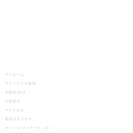
カラオケ店舗検索
全国カラオケ大会
イベント・キャンペーン
うたスキ
マイルーム
マイうたスキ動画
全国採点GP
分析採点
マイりれき
前回のカラオケ
マイうた/マイアーティスト