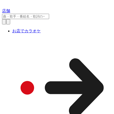
店舗
お店でカラオケ