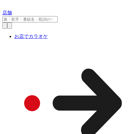
店舗
お店でカラオケ