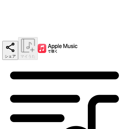
シェア
マイうた