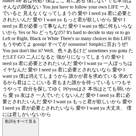
makes me 君は何処? 僕はここ 君にある 僕にない でも本当は
そんなの関係ない You just have to follow your own LIFE 一人
でいると 見えなくなってしまうの 愛や I need ya 君に必要と
されたいんだ 愛や I want ya もっと君が欲しいから 愛や I
need ya 君が必要って事なんだ 愛や I want ya 他に何もいらな
いから Yes or No どっちなの? It's hard to decide to stay or to go
Left or Right, Black or White There's so many choices in this LIFE
もうやめてよ gossip! すべてが nonsense! Simpleに言おうぜ!
You just don't like it? Well、色々あるけど sometimes you gotta た
だLET GO 二人になると 強がりになってしまうの 愛や I
need ya 君に必要とされたいんだ 愛や I want ya 一人ぼっちは
イヤなんだ 愛や I need ya 君に必要とされないなら 愛や I
want ya 僕は消えてしまうから 誰かが君を求めている 求めて
るから君はここにいる 君もまた誰かを待っている いつもそ
うやって 自分を探してゆく Iやyouはさ 本当はとても弱いか
ら 愛 ya 友はさ 一人でいたくないんだ 愛や I need ya 君に必
要とされたいんだ 愛や I want ya もっと君が欲しいから 愛や
I need ya 君が必要とされたいなら 愛や I want ya 大丈夫、 僕
には君しかいないから
歌詞をすべて見る