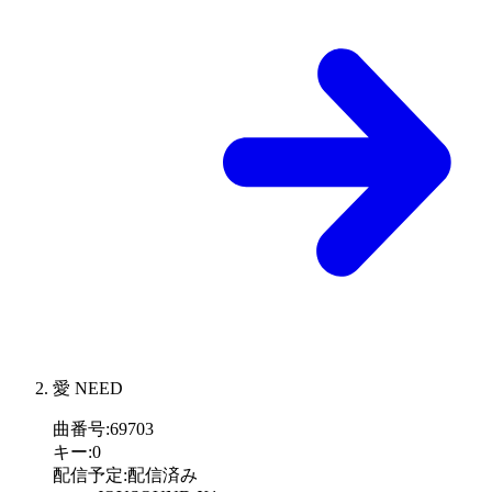
愛 NEED
曲番号
:
69703
キー
:
0
配信予定
:
配信済み