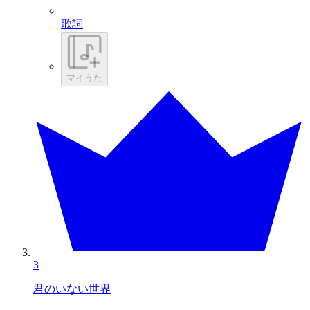
歌詞
マイうた
3
君のいない世界