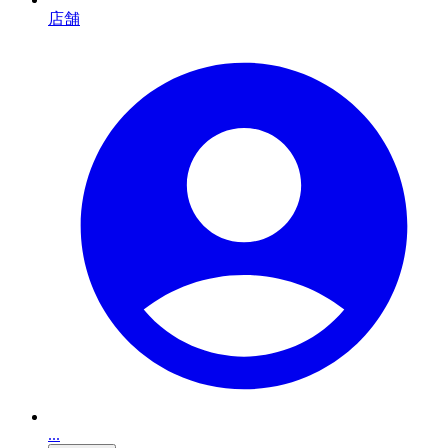
店舗
...