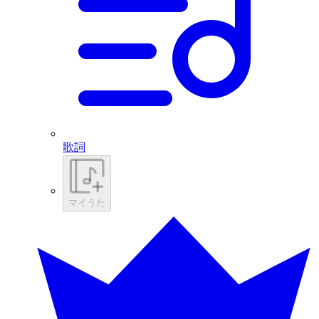
歌詞
マイうた