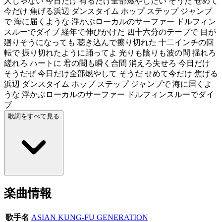
人じゃない 今日だけ 有るだけ全部燃やしたい そうだ せめて
今だけ 焦げる浜辺 ダンスタイム ホップ ステップ ジャンプ
で 海に届くような 浮かぶローカルのサーファー ドルフィン
スルーでダイブ 経年で伸びかけた 四十六分のテープで 目が
廻りそうになっても 聴き込んで擦り切れた 十二インチの回
転で 振り切れたように踊ってよ 光りも陰りも波の間 揺れろ
縒れろ ハートに 君の闇も瞬く合間 消えろ失せろ 今日だけ
そうだぜ 今日だけ全部燃やして そうだ せめて今だけ 焦げる
浜辺 ダンスタイム ホップ ステップ ジャンプで 海に届くよ
うな 浮かぶローカルのサーファー ドルフィンスルーでダイ
ブ
歌詞をすべて見る
楽曲情報
歌手名
ASIAN KUNG-FU GENERATION