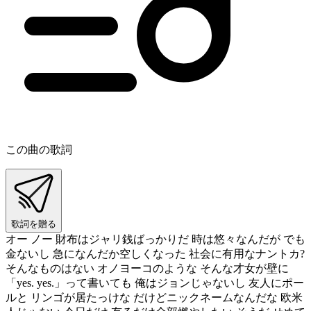
この曲の歌詞
歌詞を贈る
オー ノー 財布はジャリ銭ばっかりだ 時は悠々なんだが でも
金ないし 急になんだか空しくなった 社会に有用なナントカ?
そんなものはない オノヨーコのような そんな才女が壁に
「yes. yes.」って書いても 俺はジョンじゃないし 友人にポー
ルと リンゴが居たっけな だけどニックネームなんだな 欧米