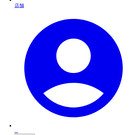
店舗
...