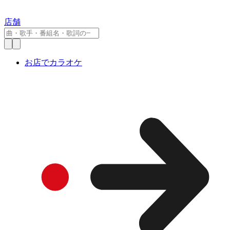
店舗
お店でカラオケ