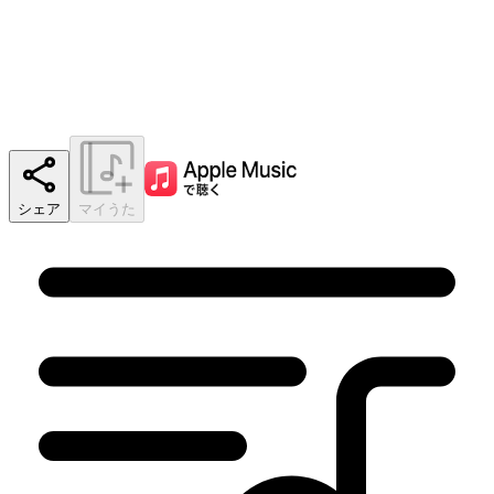
シェア
マイうた