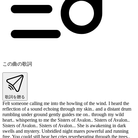
この曲の歌詞
歌詞を贈る
Felt someone calling me into the howling of the wind. I heard the
reflection of a sound echoing through my skin.. and a distant drum
rumbling under ground gently guides me on.. through my wild
heart.. whispering to me the Sisters of Avalon.. Sisters of Avalon..
Sisters of Avalon.. Sisters of Avalon... She is awakening in dark
swells and mystery. Unbridled night mares powerful and running
free. You could still hear her cries reverberating through the trees..