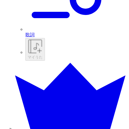
歌詞
マイうた