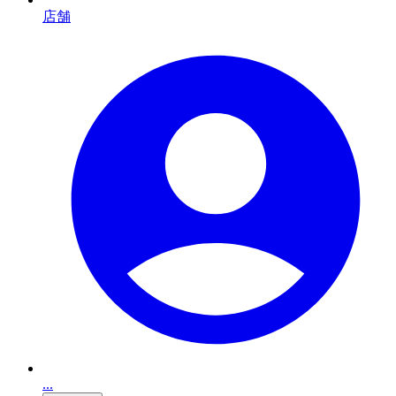
店舗
...