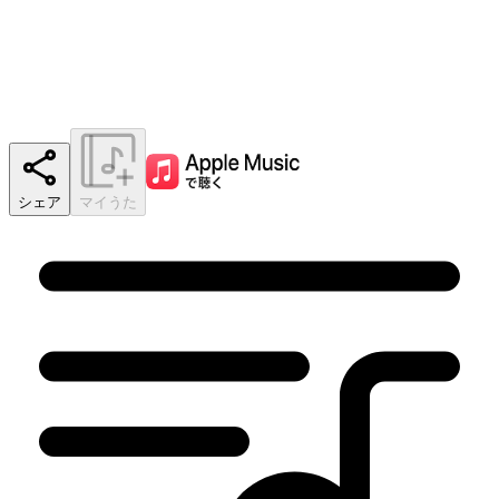
シェア
マイうた