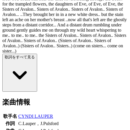
for the trampled flowers, the daughters of Eve, of Eve, of Eve, the
Sisters of Avalon.. Sisters of Avalon.. Sisters of Avalon.. Sisters of
Avalon... ..They brought her in in a new white dress.. but the stain
left an ache on her mother's breast ..now all that's left are the ghostly
steps from a distant corridor... And a distant drum rumbling under
ground gently guides me on through my wild heart whispering to
me.. to me.. to me.. the Sisters of Avalon.. Sisters of Avalon.. Sisters
of Avalon.. Sisters of Avalon.. (Sisters of Avalon.. Sisters of
Avalon..) (Sisters of Avalon.. Sisters..) (come on sisters... come on
sister...)
歌詞をすべて見る
楽曲情報
歌手名
CYNDI LAUPER
作詞
C.Lauper，J.Pulsford