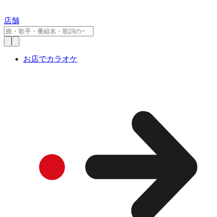
店舗
お店でカラオケ