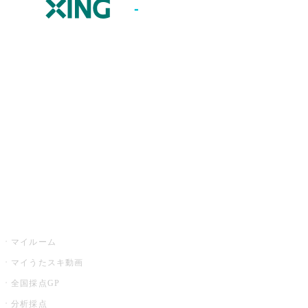
JOYSOUND.comトップ
カラオケ楽曲・歌詞検索
カラオケ店舗検索
全国カラオケ大会
イベント・キャンペーン
うたスキ
マイルーム
マイうたスキ動画
全国採点GP
分析採点