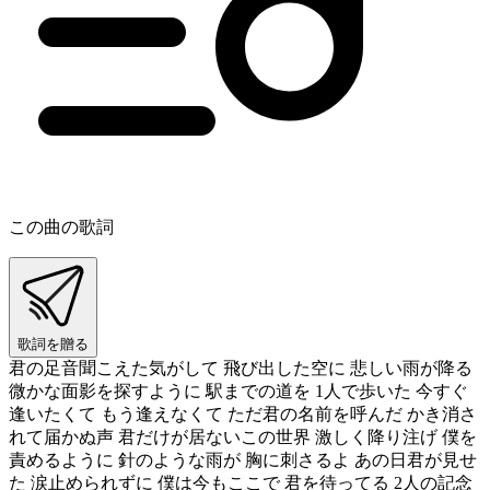
この曲の歌詞
歌詞を贈る
君の足音聞こえた気がして 飛び出した空に 悲しい雨が降る
微かな面影を探すように 駅までの道を 1人で歩いた 今すぐ
逢いたくて もう逢えなくて ただ君の名前を呼んだ かき消さ
れて届かぬ声 君だけが居ないこの世界 激しく降り注げ 僕を
責めるように 針のような雨が 胸に刺さるよ あの日君が見せ
た 涙止められずに 僕は今もここで 君を待ってる 2人の記念