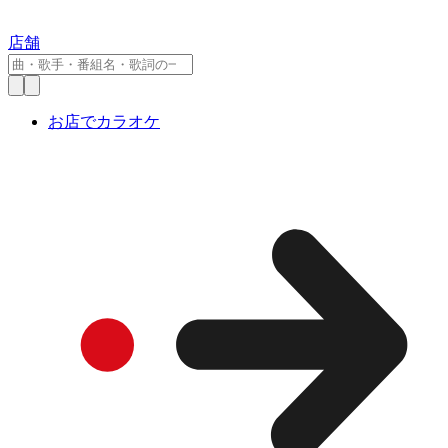
店舗
お店でカラオケ