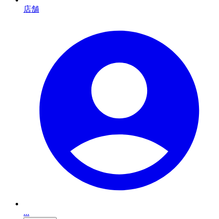
店舗
...