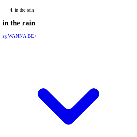
in the rain
in the rain
sg WANNA BE+