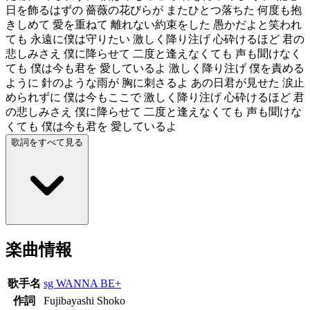
日を飾るはずの 薔薇の花びらが またひとつ落ちた 何度も抱
きしめて 愛を重ねて 離れない約束をした 愚かだよと笑われ
ても 永遠に僕は守りたい 激しく降り注げ 心砕けるほど 君の
悲しみさえ 僕に降らせて 二度と逢えなくても 声も聞けなく
ても 僕は今も君を 愛しているよ 激しく降り注げ 僕を責める
ように 針のような雨が 胸に刺さるよ あの日君が見せた 涙止
められずに 僕は今もここで 激しく降り注げ 心砕けるほど 君
の悲しみさえ 僕に降らせて 二度と逢えなくても 声も聞けな
くても 僕は今も君を 愛しているよ
歌詞をすべて見る
楽曲情報
歌手名
sg WANNA BE+
作詞
Fujibayashi Shoko