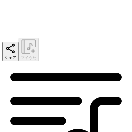
シェア
マイうた