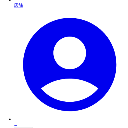
店舗
...