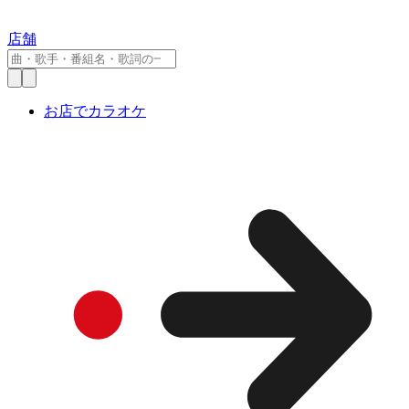
店舗
お店でカラオケ