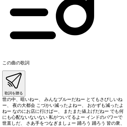
この曲の歌詞
歌詞を贈る
世の中、暗いねー、 みんなブルーだねー とてもさびしいね
ー、 夜の大都会 こづかい減ったよねー、 おかずも減ったよ
ねー なのにお店に行けばー、 またまた値上げだねー でも何
にも心配ないないない 私がついてるよー インドのパワーで
世直しだ、 さあ手をつなぎましょー 踊ろう 踊ろう 皆の衆、