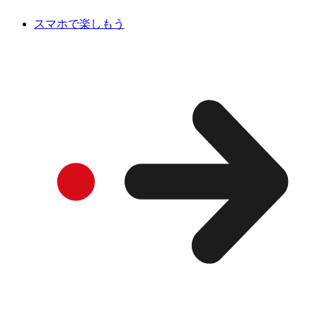
スマホで楽しもう