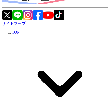
サイトマップ
TOP