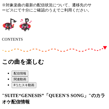
※対象楽曲の最新の配信状況について、遷移先のサ
ービスにて十分にご確認のうえでご利用ください。
CONTENTS
この曲を楽しむ
配信情報
関連動画
#うたスキ動画
"SUITE“GENESIS”「QUEEN'S SONG」"
のカラ
オケ配信情報