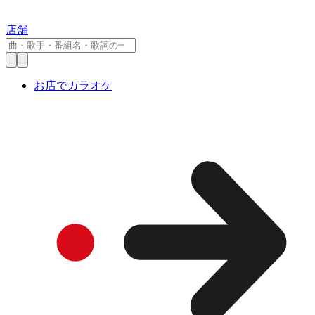
店舗
お店でカラオケ