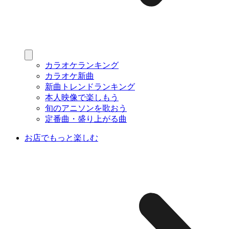
カラオケランキング
カラオケ新曲
新曲トレンドランキング
本人映像で楽しもう
旬のアニソンを歌おう
定番曲・盛り上がる曲
お店でもっと楽しむ