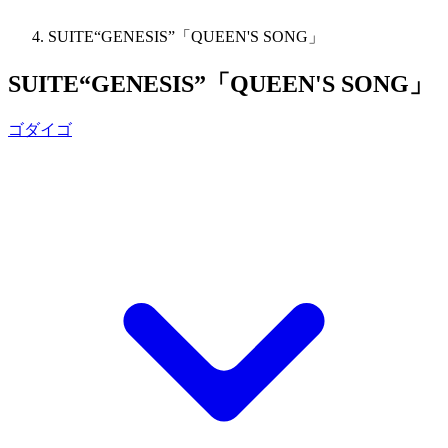
SUITE“GENESIS”「QUEEN'S SONG」
SUITE“GENESIS”「QUEEN'S SONG」
ゴダイゴ