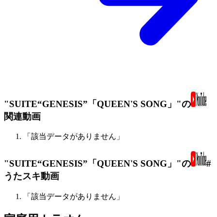
"SUITE“GENESIS”「QUEEN'S SONG」"の
関連動画
「該当データがありません」
"SUITE“GENESIS”「QUEEN'S SONG」"の
#
うたスキ動画
「該当データがありません」