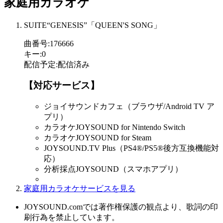
家庭用カラオケ
SUITE“GENESIS”「QUEEN'S SONG」
曲番号
:
176666
キー
:
0
配信予定
:
配信済み
【対応サービス】
ジョイサウンドカフェ（ブラウザ/Android TV ア
プリ）
カラオケJOYSOUND for Nintendo Switch
カラオケJOYSOUND for Steam
JOYSOUND.TV Plus（PS4®/PS5®後方互換機能対
応）
分析採点JOYSOUND（スマホアプリ）
家庭用カラオケサービスを見る
JOYSOUND.comでは著作権保護の観点より、歌詞の印
刷行為を禁止しています。