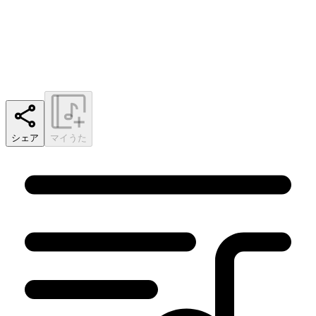
シェア
マイうた