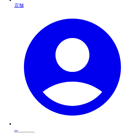
店舗
...