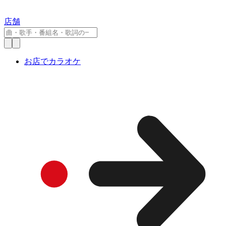
店舗
お店でカラオケ