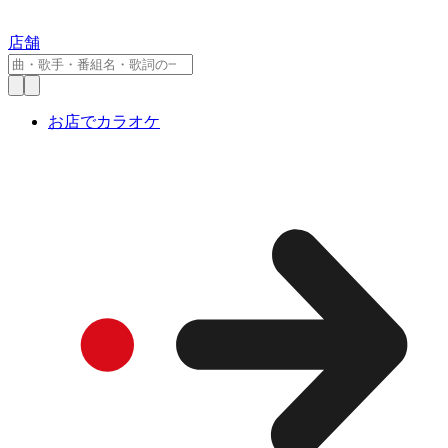
店舗
お店でカラオケ