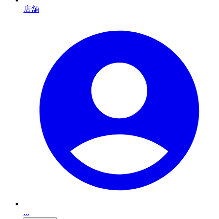
店舗
...