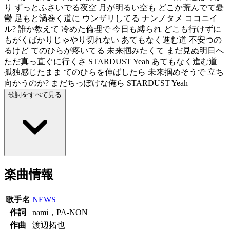
り ずっとふさいでる夜空 月が明るい空も どこか荒んでて憂
鬱 足もと渦巻く道に ウンザリしてる ナンノタメ ココニイ
ル? 誰か教えて 冷めた倫理で 今日も縛られ どこも行けずに
もがくばかりじゃやり切れない あてもなく進む道 不安つの
るけど てのひらが疼いてる 未来掴みたくて まだ見ぬ明日へ
ただ真っ直ぐに行くさ STARDUST Yeah あてもなく進む道
孤独感じたまま てのひらを伸ばしたら 未来掴めそうで 立ち
向かうのか? まだちっぽけな俺ら STARDUST Yeah
歌詞をすべて見る
楽曲情報
歌手名
NEWS
作詞
nami，PA-NON
作曲
渡辺拓也