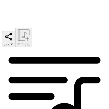
シェア
マイうた