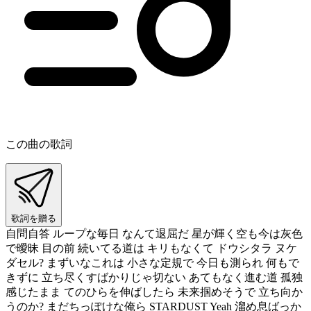
この曲の歌詞
歌詞を贈る
自問自答 ループな毎日 なんて退屈だ 星が輝く空も今は灰色
で曖昧 目の前 続いてる道は キリもなくて ドウシタラ ヌケ
ダセル? まずいなこれは 小さな定規で 今日も測られ 何もで
きずに 立ち尽くすばかりじゃ切ない あてもなく進む道 孤独
感じたまま てのひらを伸ばしたら 未来掴めそうで 立ち向か
うのか? まだちっぽけな俺ら STARDUST Yeah 溜め息ばっか