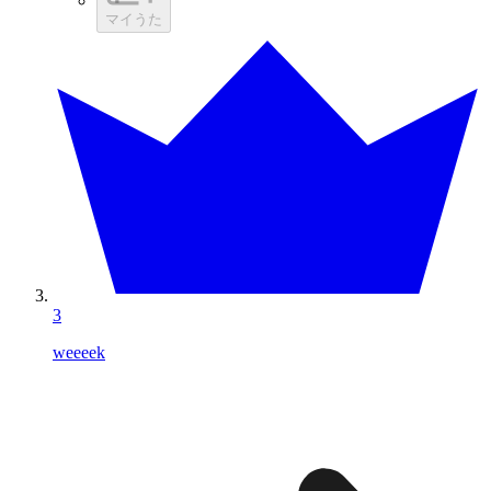
マイうた
3
weeeek