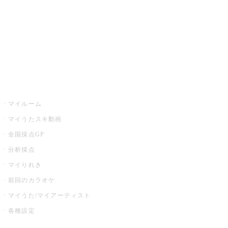
カラオケ店舗検索
全国カラオケ大会
イベント・キャンペーン
うたスキ
マイルーム
マイうたスキ動画
全国採点GP
分析採点
マイりれき
前回のカラオケ
マイうた/マイアーティスト
各種設定