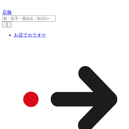
店舗
お店でカラオケ