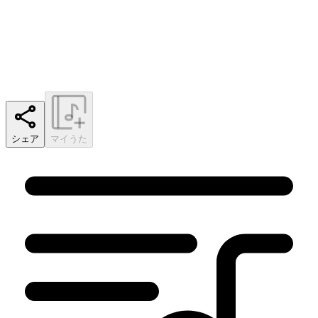
シェア
マイうた