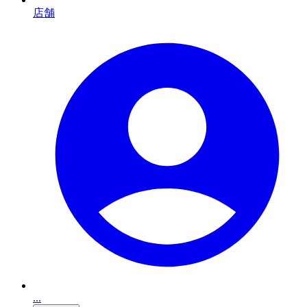
店舗
...