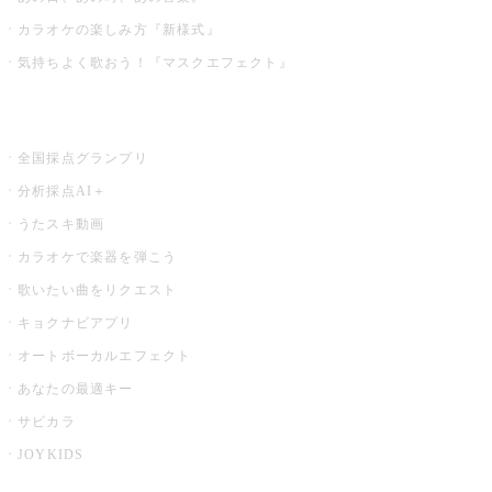
カラオケの楽しみ方『新様式』
気持ちよく歌おう！『マスクエフェクト』
お店でもっと楽しむ
全国採点グランプリ
分析採点AI＋
うたスキ動画
カラオケで楽器を弾こう
歌いたい曲をリクエスト
キョクナビアプリ
オートボーカルエフェクト
あなたの最適キー
サビカラ
JOYKIDS