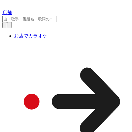
店舗
お店でカラオケ