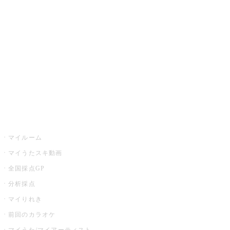
カラオケ楽曲・歌詞検索
カラオケ店舗検索
全国カラオケ大会
イベント・キャンペーン
うたスキ
マイルーム
マイうたスキ動画
全国採点GP
分析採点
マイりれき
前回のカラオケ
マイうた/マイアーティスト