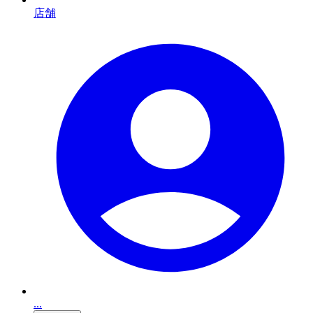
店舗
...