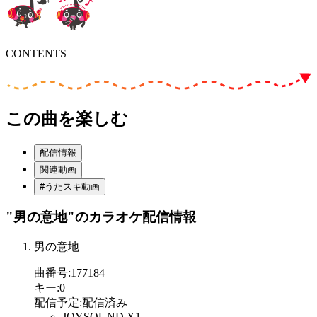
CONTENTS
この曲を楽しむ
配信情報
関連動画
#うたスキ動画
"男の意地"
のカラオケ配信情報
男の意地
曲番号
:
177184
キー
:
0
配信予定
:
配信済み
JOYSOUND X1