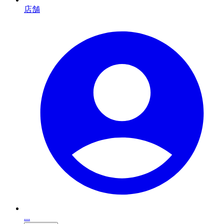
店舗
...