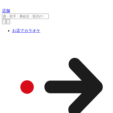
店舗
お店でカラオケ