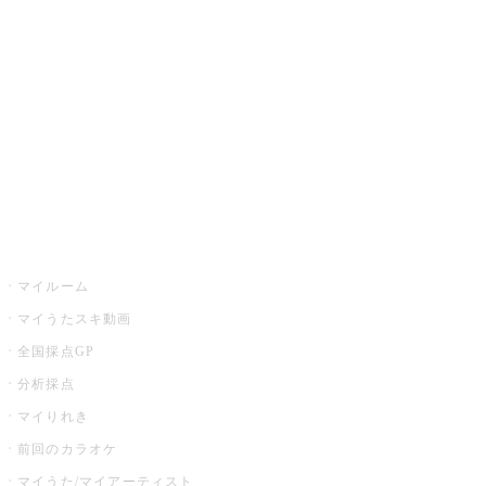
カラオケ楽曲・歌詞検索
カラオケ店舗検索
全国カラオケ大会
イベント・キャンペーン
うたスキ
マイルーム
マイうたスキ動画
全国採点GP
分析採点
マイりれき
前回のカラオケ
マイうた/マイアーティスト