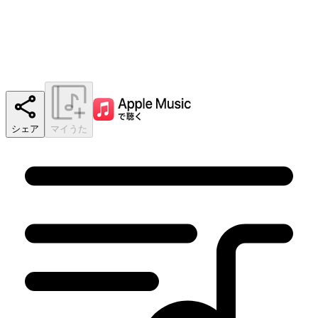
シェア
マイうた