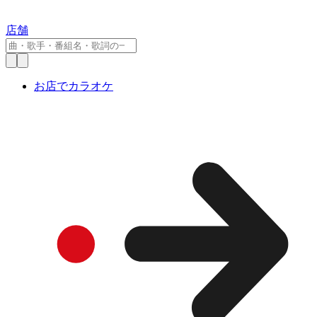
店舗
お店でカラオケ