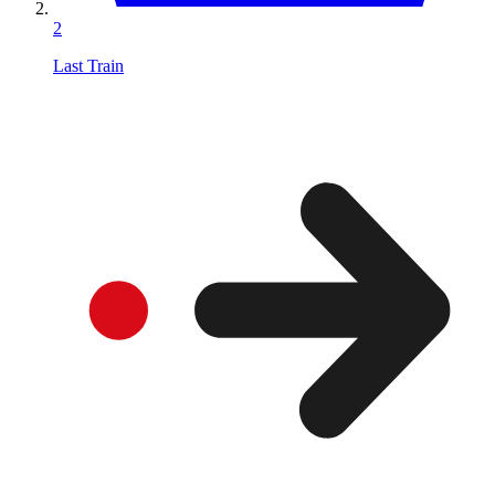
2
Last Train