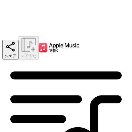
シェア
マイうた