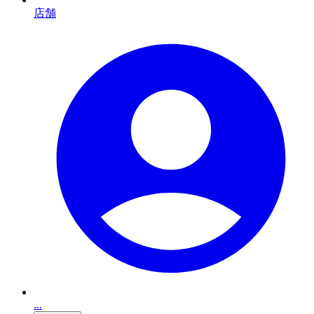
店舗
...