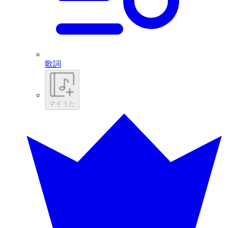
歌詞
マイうた