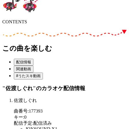
CONTENTS
この曲を楽しむ
配信情報
関連動画
#うたスキ動画
"佐渡しぐれ"
のカラオケ配信情報
佐渡しぐれ
曲番号
:
177393
キー
:
0
配信予定
:
配信済み
JOYSOUND X1