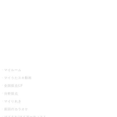
カラオケ楽曲・歌詞検索
カラオケ店舗検索
全国カラオケ大会
イベント・キャンペーン
うたスキ
マイルーム
マイうたスキ動画
全国採点GP
分析採点
マイりれき
前回のカラオケ
マイうた/マイアーティスト