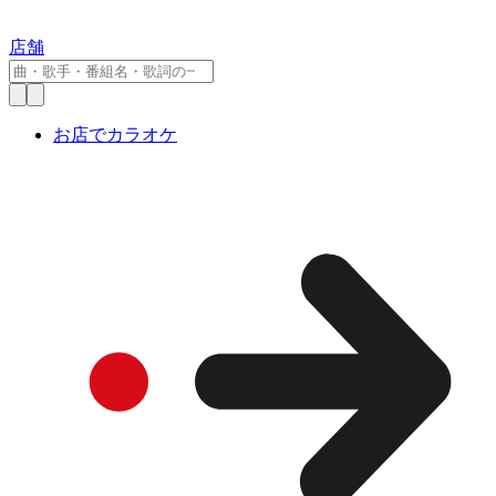
店舗
お店でカラオケ