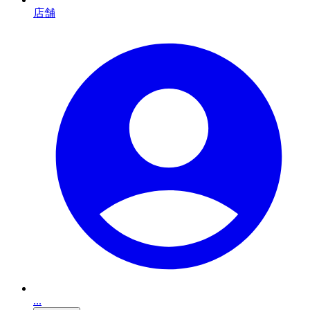
店舗
...