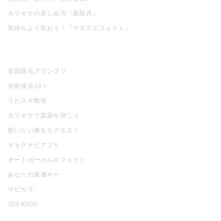
カラオケの楽しみ方『新様式』
気持ちよく歌おう！『マスクエフェクト』
お店でもっと楽しむ
全国採点グランプリ
分析採点AI＋
うたスキ動画
カラオケで楽器を弾こう
歌いたい曲をリクエスト
キョクナビアプリ
オートボーカルエフェクト
あなたの最適キー
サビカラ
JOYKIDS