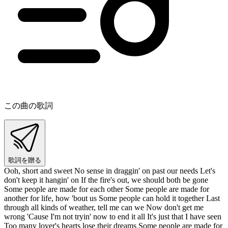
この曲の歌詞
歌詞を贈る
Ooh, short and sweet No sense in draggin' on past our needs Let's
don't keep it hangin' on If the fire's out, we should both be gone
Some people are made for each other Some people are made for
another for life, how 'bout us Some people can hold it together Last
through all kinds of weather, tell me can we Now don't get me
wrong 'Cause I'm not tryin' now to end it all It's just that I have seen
Too many lover's hearts lose their dreams Some people are made for