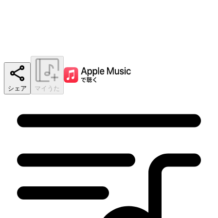
シェア
マイうた