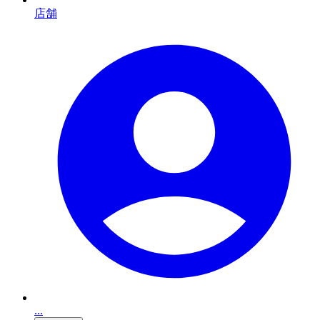
店舗
...