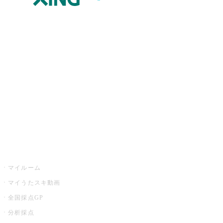
JOYSOUND.comトップ
カラオケ楽曲・歌詞検索
カラオケ店舗検索
全国カラオケ大会
イベント・キャンペーン
うたスキ
マイルーム
マイうたスキ動画
全国採点GP
分析採点