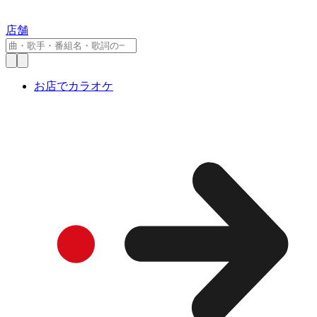
店舗
お店でカラオケ