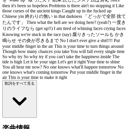
then it's been so hopeless Problems is there ain't no stopping it Like
those curses of the ancient kings Caught up in the fucked up
Chinese yin 終わりの無い in that darkness 「どっかで全部 捨て
たんです」 Then what the hell are we doing here? (yeah?) 一度き
りのライフなら (get up!!) I am tired of whining faces crying faces
Knowing we're stuck in the race (say) 腐りきったソールも かき
鳴らせ その炎が尽きるまで No I don't ever give a shit!!!! Put
your middle finger in the air This is your time to turn things around
Though how many chances you take You will fall every single time
So why try So why try if you can't take the happiness inside The
tide is high Let it be your sign Let's get it right Your time to shine
You all hear me now? No one knows what'll happen tomorrow No
one knows what's coming tomorrow Put your middle finger in the
air This is your time to make it right
歌詞をすべて見る
楽曲情報