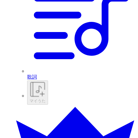
歌詞
マイうた