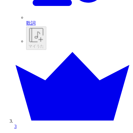
歌詞
マイうた
3