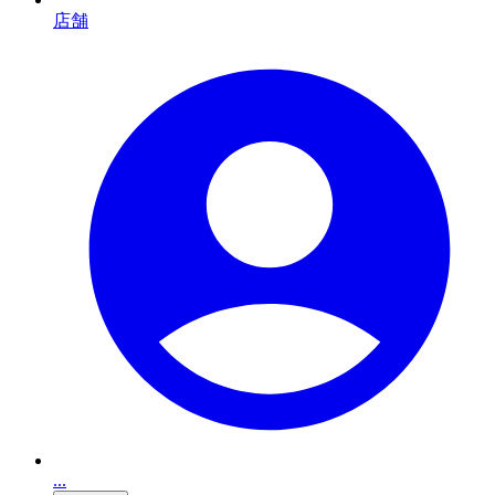
店舗
...