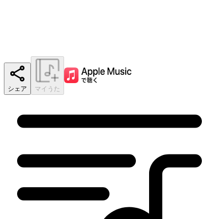
シェア
マイうた