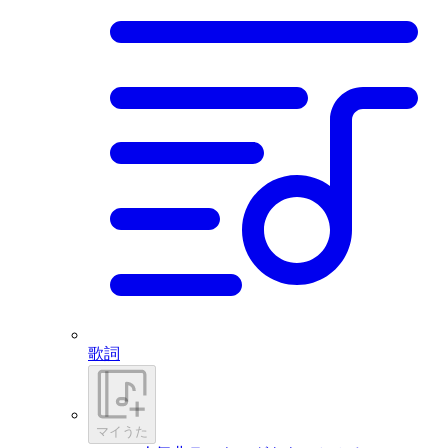
歌詞
マイうた