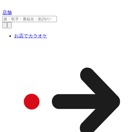
店舗
お店でカラオケ