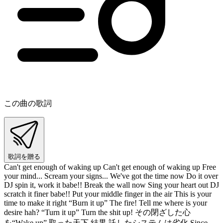
この曲の歌詞
歌詞を贈る
Can't get enough of waking up Can't get enough of waking up Free
your mind... Scream your signs... We've got the time now Do it over
DJ spin it, work it babe!! Break the wall now Sing your heart out DJ
scratch it finer babe!! Put your middle finger in the air This is your
time to make it right “Burn it up” The fire! Tell me where is your
desire hah? “Turn it up” Turn the shit up! その閉ざした心
を“Wake up” 取った天下 結果 託したシステムは劣化 Since