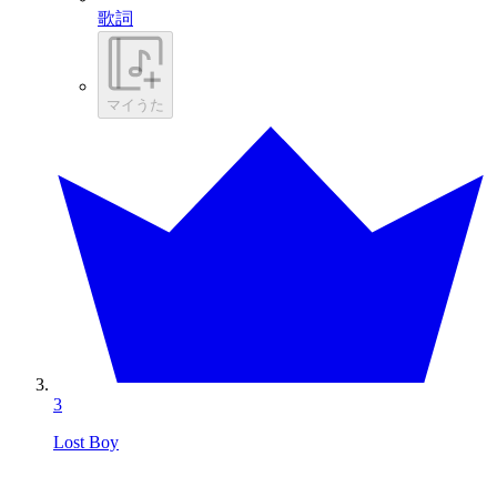
歌詞
マイうた
3
Lost Boy