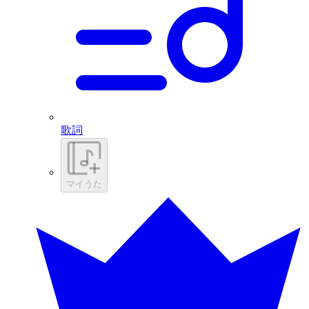
歌詞
マイうた