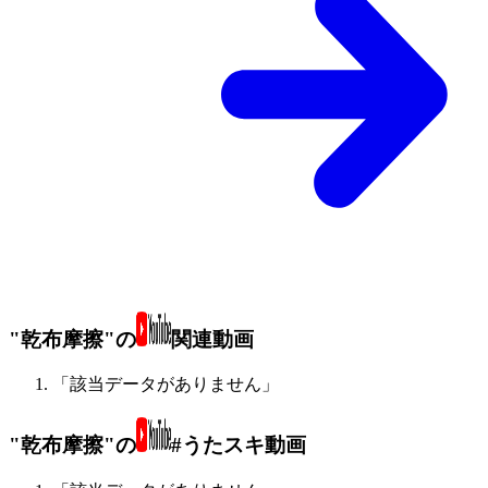
"乾布摩擦"の
関連動画
「該当データがありません」
"乾布摩擦"の
#うたスキ動画