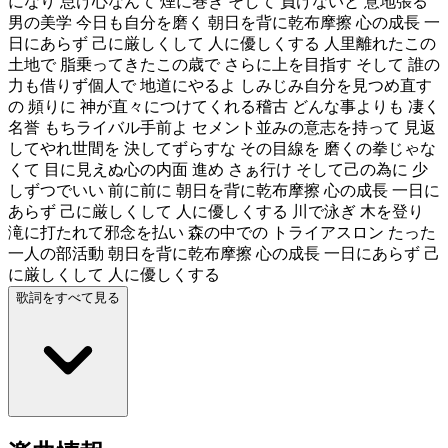
になり 怠け心なんて 煙に巻き そして 負けないと 意地張る
男の美学 今日も自分を磨く 朝日を背に乾布摩擦 心の成長 一
日にあらず 己に厳しくして 人に優しくする 人里離れたこの
土地で 脂乗ってきたこの歳で さらに上を目指す そして 誰の
力も借りず個人で 地道にやるよ しみじみ自分を見つめ直す
の 頻りに 神が直々につけてくれる稽古 どんな事よりも 凄く
名誉 もちライバル手前よ セメント並みの意志を持って 見返
してやれ世間を 決してずらすな その目線を 磨くの拳じゃな
くて 目に見えぬ心の内面 進め さぁ行け そして己の為に 少
しずつでいい 前に前に 朝日を背に乾布摩擦 心の成長 一日に
あらず 己に厳しくして 人に優しくする 川で泳ぎ 木を登り
滝に打たれて邪念を払い 森の中での トライアスロン たった
一人の部活動 朝日を背に乾布摩擦 心の成長 一日にあらず 己
に厳しくして 人に優しくする
歌詞をすべて見る