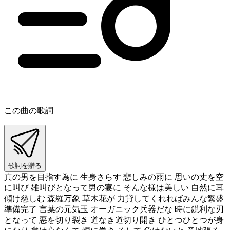
この曲の歌詞
歌詞を贈る
真の男を目指す為に 生身さらす 悲しみの雨に 思いの丈を空
に叫び 雄叫びとなって男の宴に そんな様は美しい 自然に耳
傾け慈しむ 森羅万象 草木花が 力貸してくれればみんな繁盛
準備完了 言葉の元気玉 オーガニック兵器だな 時に鋭利な刃
となって 悪を切り裂き 道なき道切り開き ひとつひとつが身