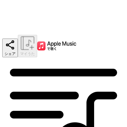
シェア
マイうた