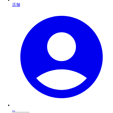
店舗
...