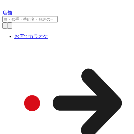
店舗
お店でカラオケ