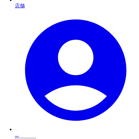
店舗
...