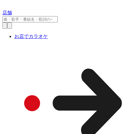
店舗
お店でカラオケ