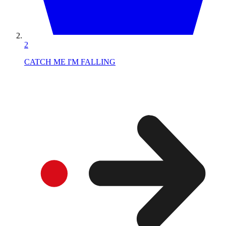
2
CATCH ME I'M FALLING