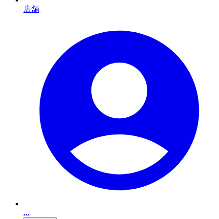
店舗
...