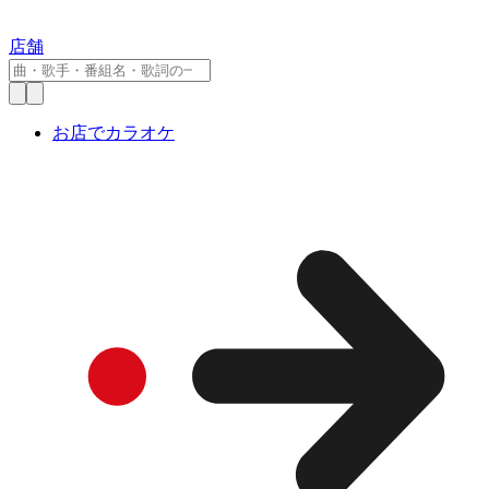
店舗
お店でカラオケ