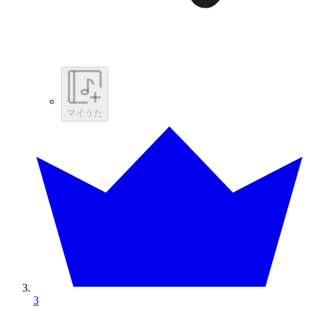
マイうた
3