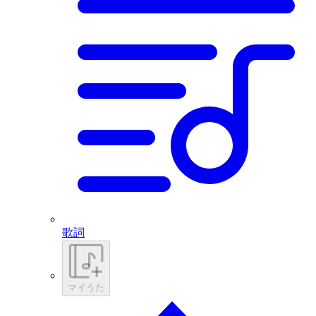
歌詞
マイうた