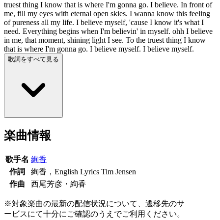
truest thing I know that is where I'm gonna go. I believe. In front of
me, fill my eyes with eternal open skies. I wanna know this feeling
of pureness all my life. I believe myself, 'cause I know it's what I
need. Everything begins when I'm believin' in myself. ohh I believe
in me, that moment, shining light I see. To the truest thing I know
that is where I'm gonna go. I believe myself. I believe myself.
歌詞をすべて見る
楽曲情報
歌手名
絢香
作詞
絢香，English Lyrics Tim Jensen
作曲
西尾芳彦・絢香
※対象楽曲の最新の配信状況について、遷移先のサ
ービスにて十分にご確認のうえでご利用ください。