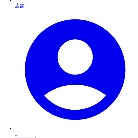
店舗
...