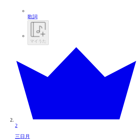
歌詞
マイうた
2
三日月