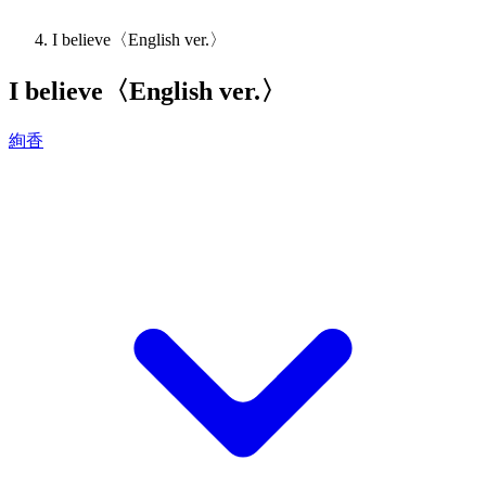
I believe〈English ver.〉
I believe〈English ver.〉
絢香