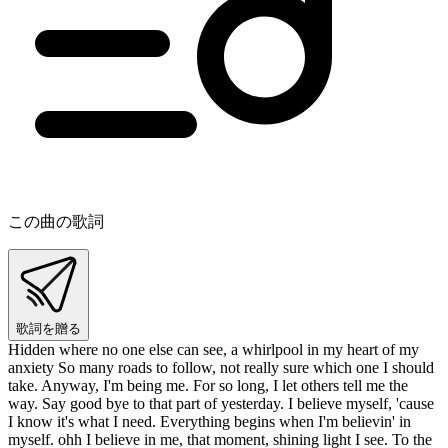
この曲の歌詞
歌詞を贈る
Hidden where no one else can see, a whirlpool in my heart of my
anxiety So many roads to follow, not really sure which one I should
take. Anyway, I'm being me. For so long, I let others tell me the
way. Say good bye to that part of yesterday. I believe myself, 'cause
I know it's what I need. Everything begins when I'm believin' in
myself. ohh I believe in me, that moment, shining light I see. To the