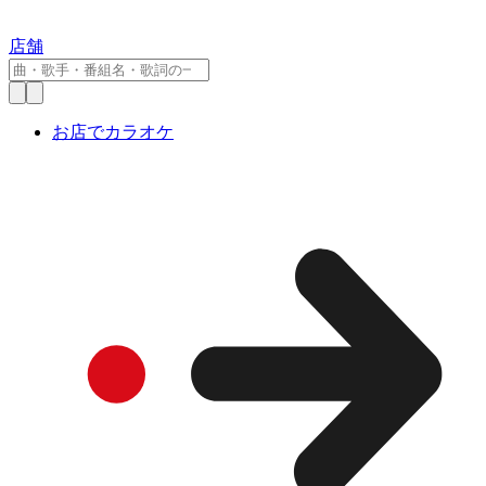
店舗
お店でカラオケ