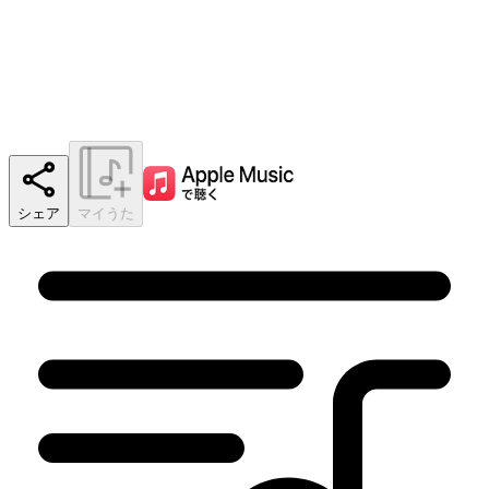
シェア
マイうた