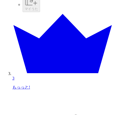
マイうた
3
もっっと!