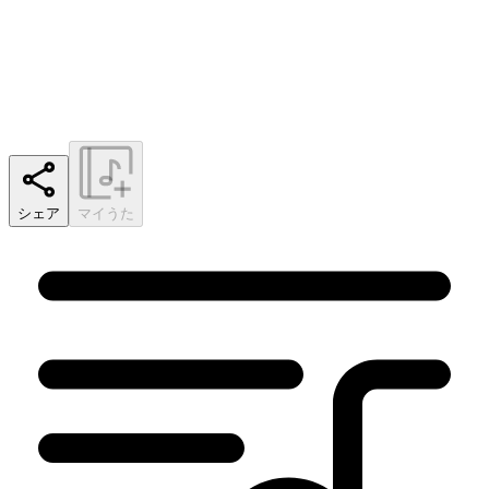
シェア
マイうた