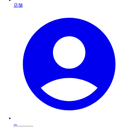
店舗
...