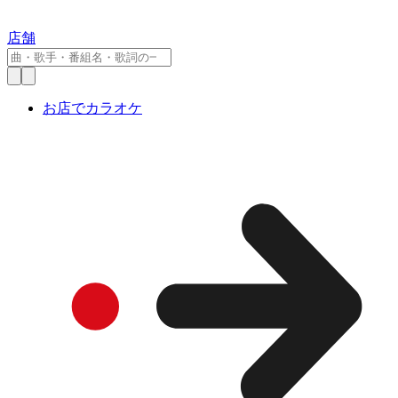
店舗
お店でカラオケ