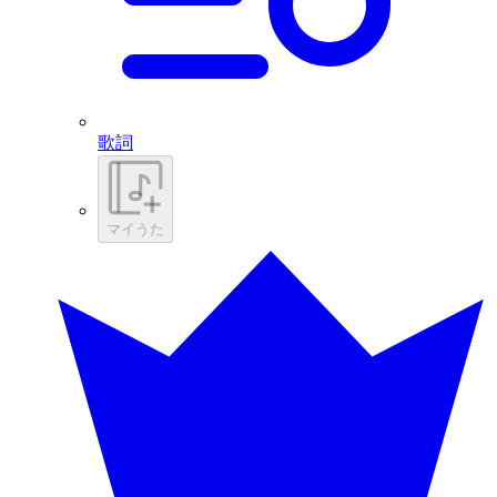
歌詞
マイうた