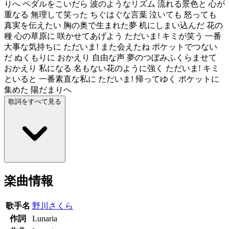
りへ ペダルをこいだら 波のようなリズム 流れる景色と 心が
重なる 無理して笑った ちぐはぐな言葉 泣いても 怒っても
真実を伝えたい 胸の奥で生まれた夢 机にしまい込んだ 花の
種 心の草原に 咲かせてあげよう ただいま! キミが笑う 一番
大事な気持ちに ただいま! また会えたね ポケットでつない
だ ぬくもりに おかえり 自由な声 夢のつぼみふくらませて
おかえり 私になる 名もない花のように強く ただいま! キミ
といると 一番素直な私に ただいま! 帰ってゆく ポケットに
集めた 陽だまりへ
歌詞をすべて見る
楽曲情報
歌手名
野川さくら
作詞
Lunaria