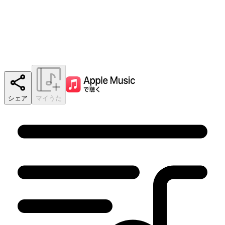
シェア
マイうた