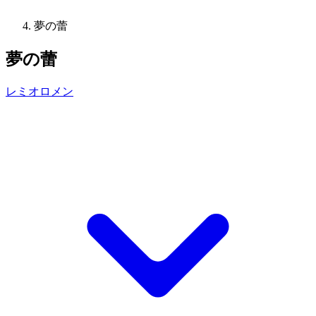
夢の蕾
夢の蕾
レミオロメン