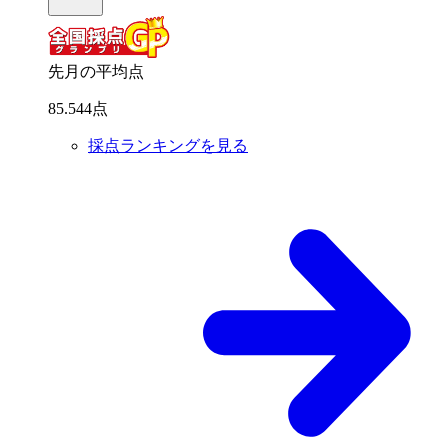
先月の平均点
85
.
544
点
採点ランキングを見る