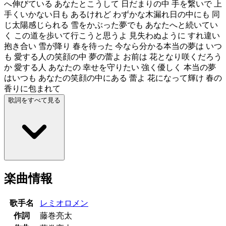
へ伸びている あなたとこうして 日だまりの中 手を繋いで 上
手くいかない日も あるけれど わずかな木漏れ日の中にも 同
じ太陽感じられる 雪をかぶった夢でも あなたへと続いてい
く この道を歩いて行こうと思うよ 見失わぬように すれ違い
抱き合い 雪が降り 春を待った 今なら分かる本当の夢は いつ
も 愛する人の笑顔の中 夢の蕾よ お前は 花となり咲くだろう
か 愛する人 あなたの 幸せを守りたい 強く優しく 本当の夢
はいつも あなたの笑顔の中にある 蕾よ 花になって輝け 春の
香りに包まれて
歌詞をすべて見る
楽曲情報
歌手名
レミオロメン
作詞
藤巻亮太