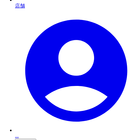
店舗
...