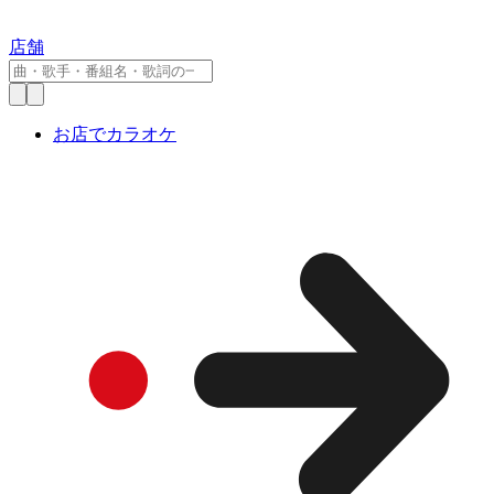
店舗
お店でカラオケ