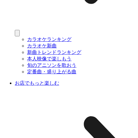
カラオケランキング
カラオケ新曲
新曲トレンドランキング
本人映像で楽しもう
旬のアニソンを歌おう
定番曲・盛り上がる曲
お店でもっと楽しむ