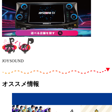
JOYSOUND
オススメ情報