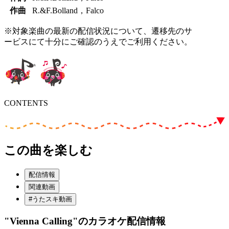
作曲
R.&F.Bolland，Falco
※対象楽曲の最新の配信状況について、遷移先のサ
ービスにて十分にご確認のうえでご利用ください。
CONTENTS
この曲を楽しむ
配信情報
関連動画
#うたスキ動画
"Vienna Calling"
のカラオケ配信情報