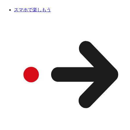
スマホで楽しもう