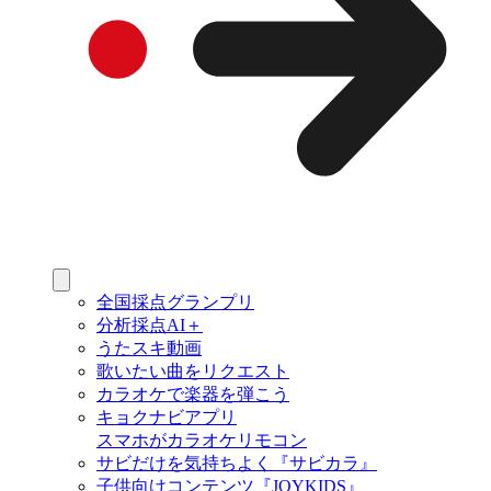
全国採点グランプリ
分析採点AI＋
うたスキ動画
歌いたい曲をリクエスト
カラオケで楽器を弾こう
キョクナビアプリ
スマホがカラオケリモコン
サビだけを気持ちよく『サビカラ』
子供向けコンテンツ『JOYKIDS』