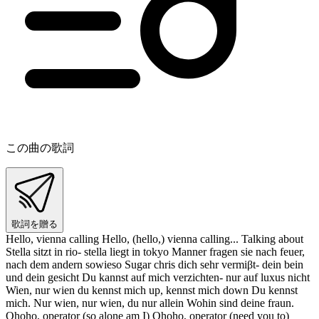
この曲の歌詞
歌詞を贈る
Hello, vienna calling Hello, (hello,) vienna calling... Talking about
Stella sitzt in rio- stella liegt in tokyo Manner fragen sie nach feuer,
nach dem andern sowieso Sugar chris dich sehr vermiβt- dein bein
und dein gesicht Du kannst auf mich verzichten- nur auf luxus nicht
Wien, nur wien du kennst mich up, kennst mich down Du kennst
mich. Nur wien, nur wien, du nur allein Wohin sind deine fraun.
Ohoho, operator (so alone am I) Ohoho, operator (need you to)