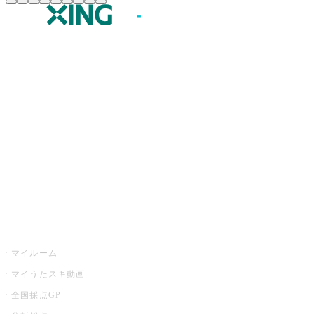
JOYSOUND.comトップ
カラオケ楽曲・歌詞検索
カラオケ店舗検索
全国カラオケ大会
イベント・キャンペーン
うたスキ
マイルーム
マイうたスキ動画
全国採点GP