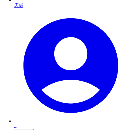
店舗
...