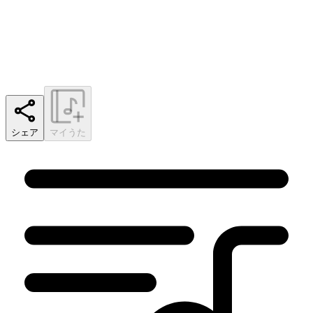
シェア
マイうた