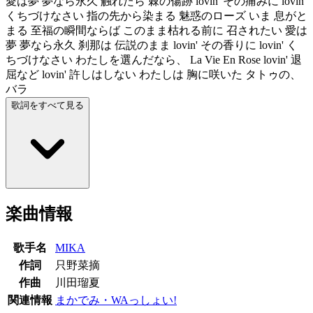
愛は夢 夢なら永久 触れたら 棘の傷跡 lovin' その痛みに lovin'
くちづけなさい 指の先から染まる 魅惑のローズ いま 息がと
まる 至福の瞬間ならば このまま枯れる前に 召されたい 愛は
夢 夢なら永久 刹那は 伝説のまま lovin' その香りに lovin' く
ちづけなさい わたしを選んだなら、 La Vie En Rose lovin' 退
屈など lovin' 許しはしない わたしは 胸に咲いた タトゥの、
バラ
歌詞をすべて見る
楽曲情報
歌手名
MIKA
作詞
只野菜摘
作曲
川田瑠夏
関連情報
まかでみ・WAっしょい!