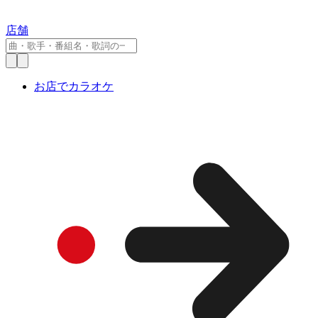
店舗
お店でカラオケ