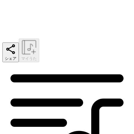
シェア
マイうた