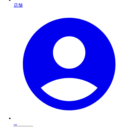
店舗
...