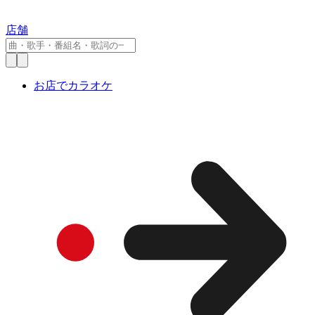
店舗
お店でカラオケ