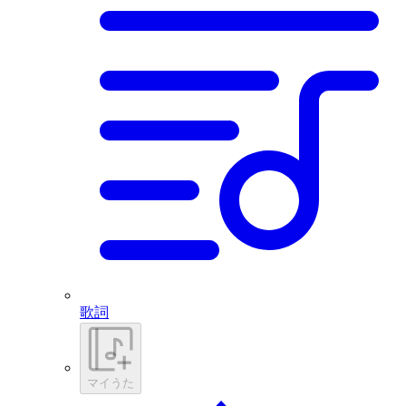
歌詞
マイうた