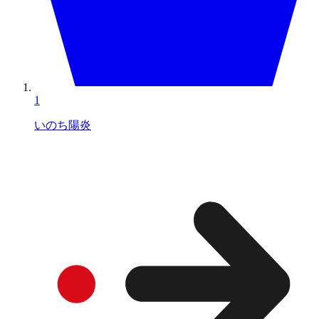
1
いのち陽炎