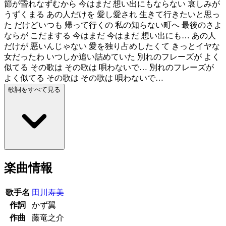
節が昏れなずむから 今はまだ 想い出にもならない 哀しみが
うずくまる あの人だけを 愛し愛され 生きて行きたいと思っ
た だけどいつも 帰って行くの 私の知らない町へ 最後のさよ
ならが こだまする 今はまだ 今はまだ 想い出にも… あの人
だけが 悪いんじゃない 愛を独り占めしたくて きっとイヤな
女だったわ いつしか追い詰めていた 別れのフレーズが よく
似てる その歌は その歌は 唄わないで… 別れのフレーズが
よく似てる その歌は その歌は 唄わないで…
歌詞をすべて見る
楽曲情報
歌手名
田川寿美
作詞
かず翼
作曲
藤竜之介