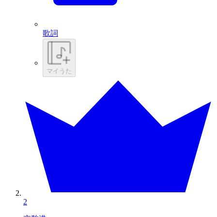
歌詞
マイうた
2