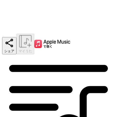
シェア
マイうた