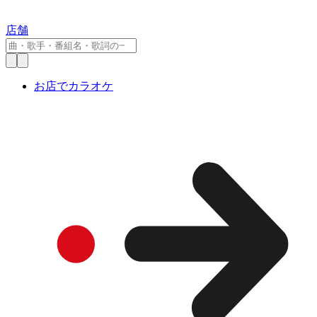
店舗
お店でカラオケ