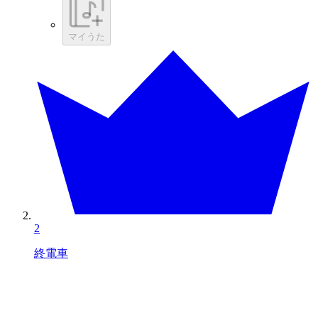
マイうた
2
終電車