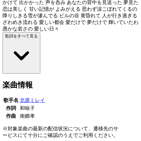
かけて 出かかった 声を呑み あなたの背中を見送った 夢見た
恋は美しく 甘い記憶が よみがえる 思わず涙こぼれてくるの
降りしきる雪が滲んでる ビルの谷 黄昏れて 人が行き過ぎる
ざわめき流れる 愛しい都会 愛だけで 夢だけで 輝いていたわ
愚かな若さの 愛しい日々
歌詞をすべて見る
楽曲情報
歌手名
北原ミレイ
作詞
和咏子
作曲
南郷孝
※対象楽曲の最新の配信状況について、遷移先のサ
ービスにて十分にご確認のうえでご利用ください。