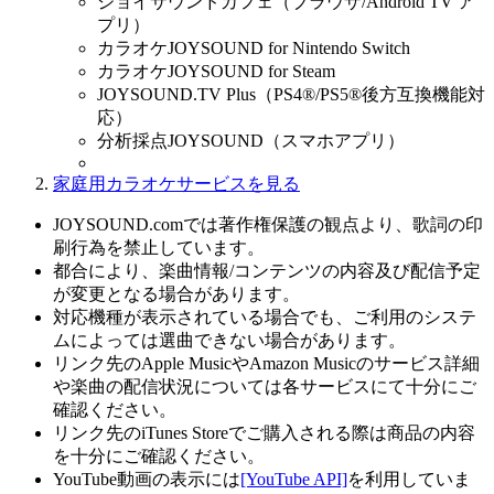
ジョイサウンドカフェ（ブラウザ/Android TV ア
プリ）
カラオケJOYSOUND for Nintendo Switch
カラオケJOYSOUND for Steam
JOYSOUND.TV Plus（PS4®/PS5®後方互換機能対
応）
分析採点JOYSOUND（スマホアプリ）
家庭用カラオケサービスを見る
JOYSOUND.comでは著作権保護の観点より、歌詞の印
刷行為を禁止しています。
都合により、楽曲情報/コンテンツの内容及び配信予定
が変更となる場合があります。
対応機種が表示されている場合でも、ご利用のシステ
ムによっては選曲できない場合があります。
リンク先のApple MusicやAmazon Musicのサービス詳細
や楽曲の配信状況については各サービスにて十分にご
確認ください。
リンク先のiTunes Storeでご購入される際は商品の内容
を十分にご確認ください。
YouTube動画の表示には
[YouTube API]
を利用していま