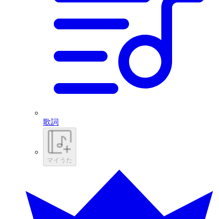
歌詞
マイうた