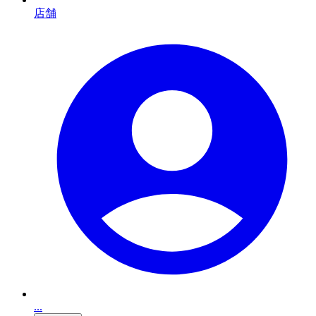
店舗
...