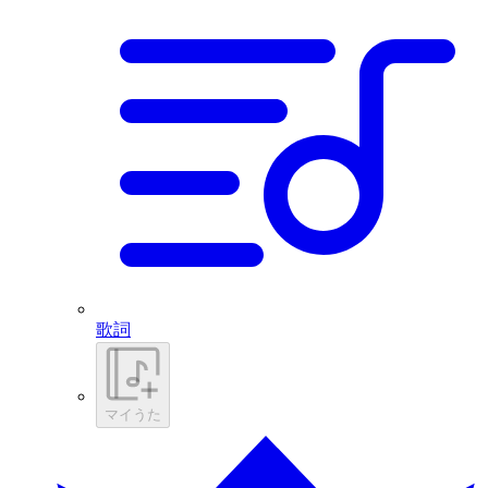
歌詞
マイうた