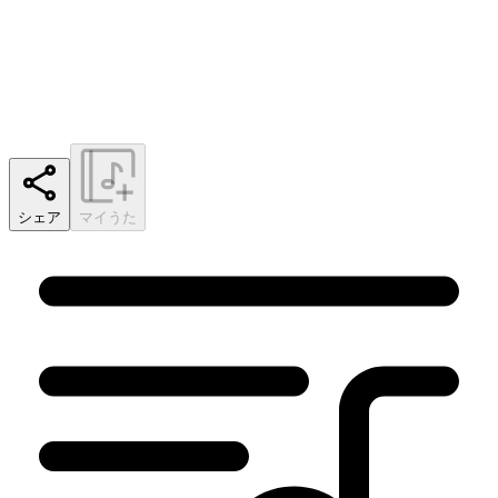
シェア
マイうた