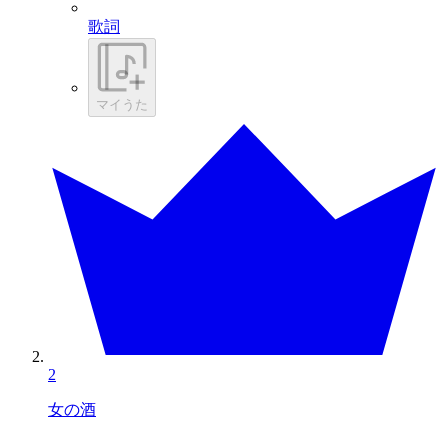
歌詞
マイうた
2
女の酒