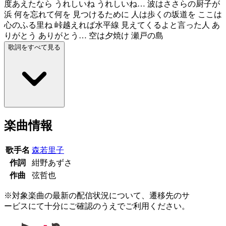
度あえたなら うれしいね うれしいね… 波はささらの厨子が
浜 何を忘れて何を 見つけるために 人は歩くの坂道を ここは
心のふる里ね 峠越えれば水平線 見えてくるよと言った人 あ
りがとう ありがとう… 空は夕焼け 瀬戸の島
歌詞をすべて見る
楽曲情報
歌手名
森若里子
作詞
紺野あずさ
作曲
弦哲也
※対象楽曲の最新の配信状況について、遷移先のサ
ービスにて十分にご確認のうえでご利用ください。