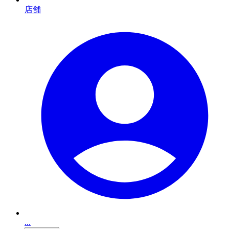
店舗
...