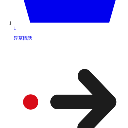
1
浮草情話