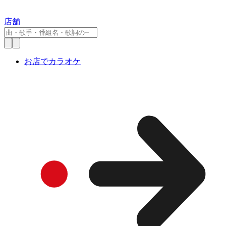
店舗
お店でカラオケ