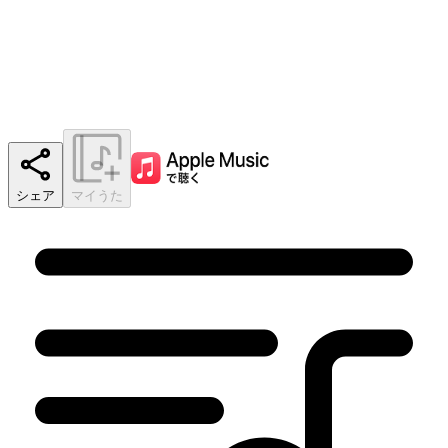
シェア
マイうた