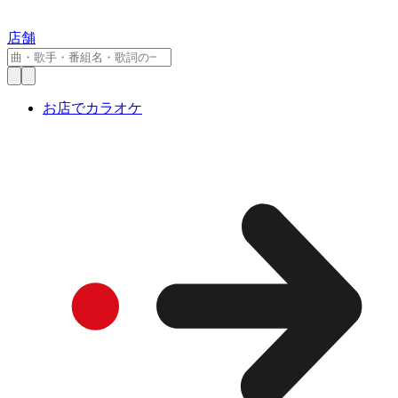
店舗
お店でカラオケ