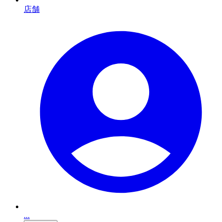
店舗
...