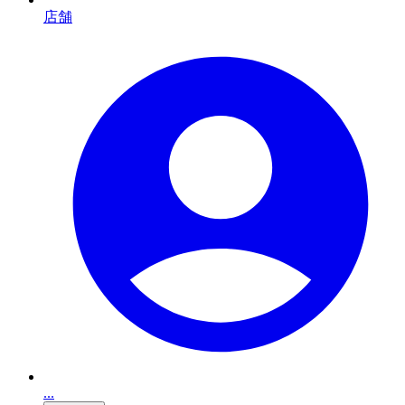
店舗
...