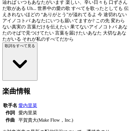
辿れば いつもあなたがいます 楽しい、辛い日々も 口ずさん
だ歌がある Uh... 世界中の愛の歌 すべてを歌ったとしても 伝
えきれないほどの “ありがとう”が溢れてるよ 今 途切れない
アイノコトバ あなたにいつも届いてますか? この先 変わら
ない真実の 言葉だけを伝えたい 果てないアイノコトバ あな
たのそばで見つけてたい 言葉を届けたいあなた 大切なあな
たがいる それが私のすべてだから
歌詞をすべて見る
楽曲情報
歌手名
愛内里菜
作詞
愛内里菜
作曲
平賀貴大(Make Flow，Inc.)