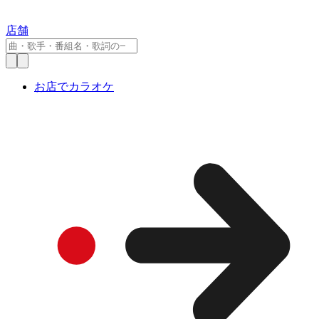
店舗
お店でカラオケ