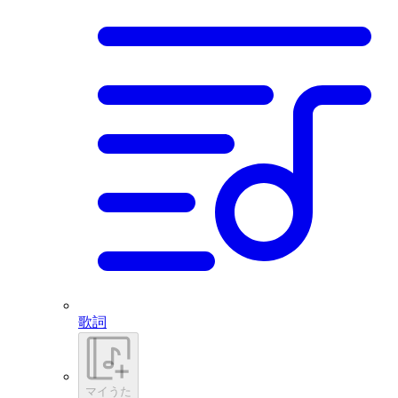
歌詞
マイうた