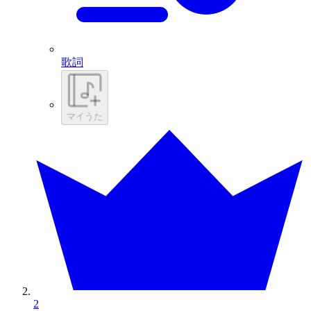
歌詞
マイうた
2