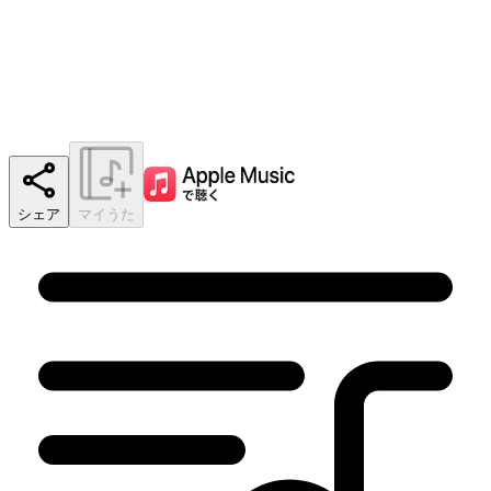
シェア
マイうた