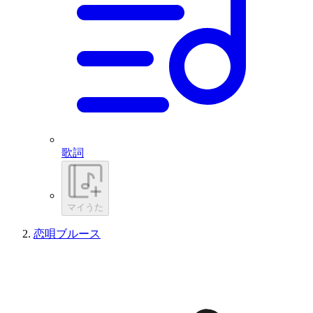
歌詞
マイうた
恋唄ブルース