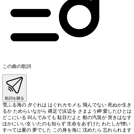
この曲の歌詞
歌詞を贈る
雪ふる海の 夕ぐれは はぐれカモメも 飛んでない 死ぬか生き
るか ためらいながら 裸足で浜辺を さまよう岬 愛したひとは
どこにいる 叫んでみても 駄目だよと 船の汽笛が 突きはなす
ほかにいい女 いたのも知らず 生命をあずけた わたしが憎い
すべては夏の 夢でした この身を海に 沈めたら 忘れられます