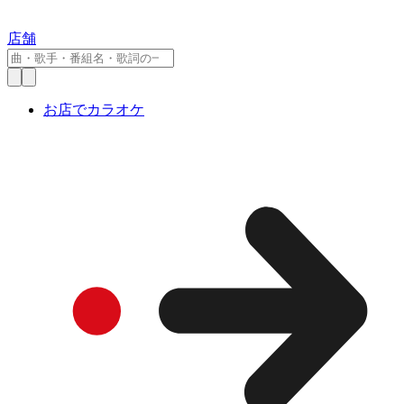
店舗
お店でカラオケ