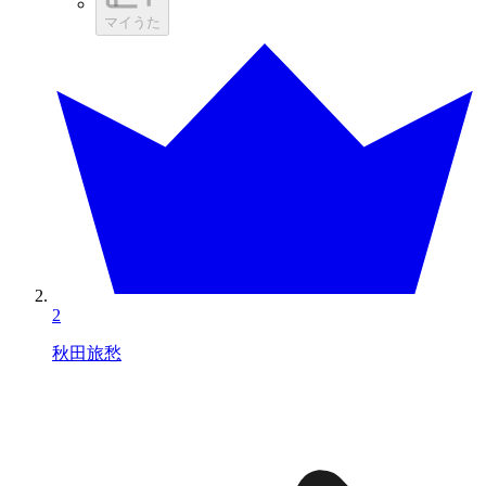
マイうた
2
秋田旅愁