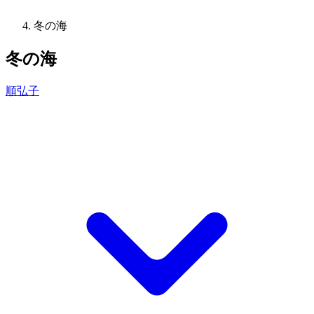
冬の海
冬の海
順弘子