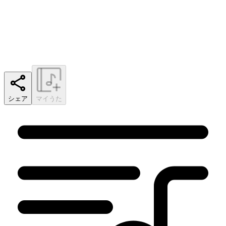
シェア
マイうた