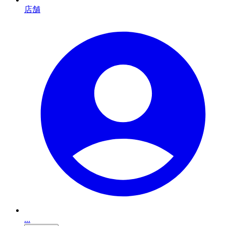
店舗
...