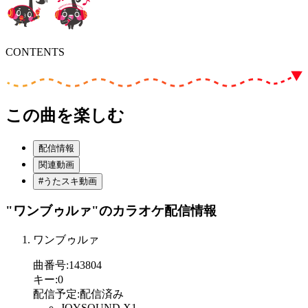
CONTENTS
この曲を楽しむ
配信情報
関連動画
#うたスキ動画
"ワンブゥルァ"
のカラオケ配信情報
ワンブゥルァ
曲番号
:
143804
キー
:
0
配信予定
:
配信済み
JOYSOUND X1