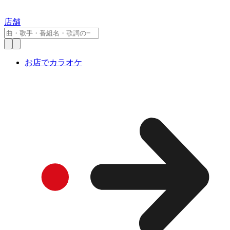
店舗
お店でカラオケ