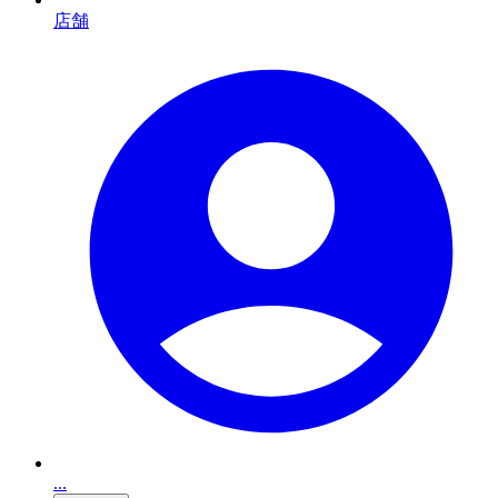
店舗
...