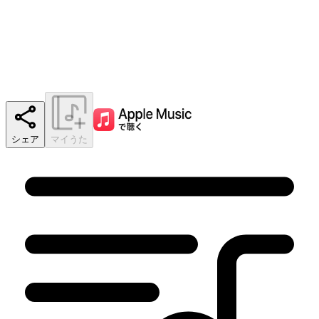
シェア
マイうた