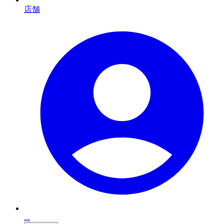
店舗
...