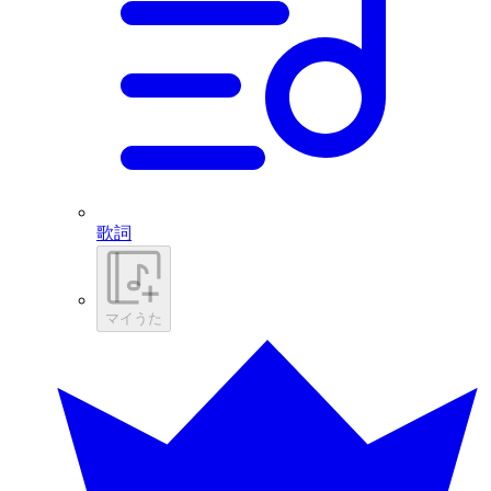
歌詞
マイうた