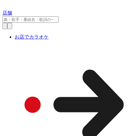
店舗
お店でカラオケ