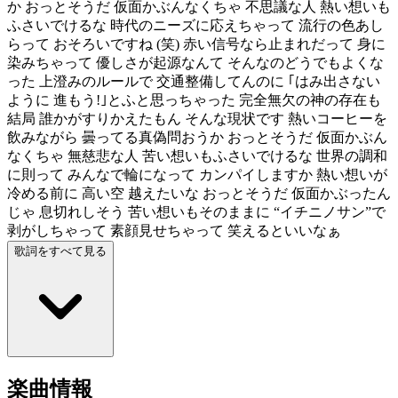
か おっとそうだ 仮面かぶんなくちゃ 不思議な人 熱い想いも
ふさいでけるな 時代のニーズに応えちゃって 流行の色あし
らって おそろいですね (笑) 赤い信号なら止まれだって 身に
染みちゃって 優しさが起源なんて そんなのどうでもよくな
った 上澄みのルールで 交通整備してんのに ｢はみ出さない
ように 進もう!｣とふと思っちゃった 完全無欠の神の存在も
結局 誰かがすりかえたもん そんな現状です 熱いコーヒーを
飲みながら 曇ってる真偽問おうか おっとそうだ 仮面かぶん
なくちゃ 無慈悲な人 苦い想いもふさいでけるな 世界の調和
に則って みんなで輪になって カンパイしますか 熱い想いが
冷める前に 高い空 越えたいな おっとそうだ 仮面かぶったん
じゃ 息切れしそう 苦い想いもそのままに “イチニノサン”で
剥がしちゃって 素顔見せちゃって 笑えるといいなぁ
歌詞をすべて見る
楽曲情報