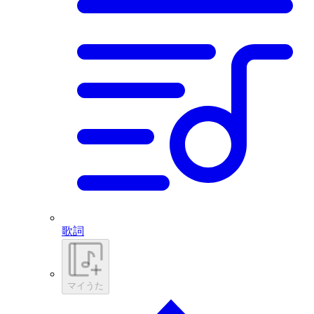
歌詞
マイうた