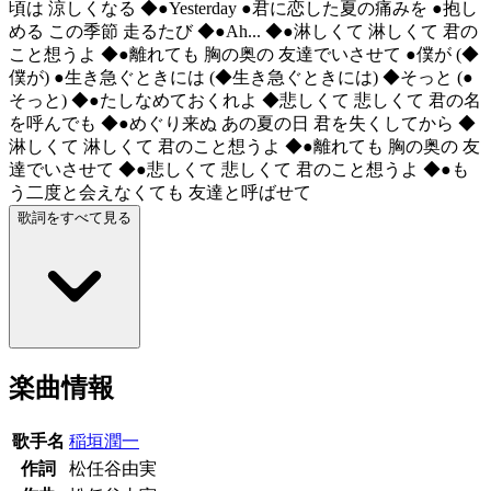
頃は 涼しくなる ◆●Yesterday ●君に恋した夏の痛みを ●抱し
める この季節 走るたび ◆●Ah... ◆●淋しくて 淋しくて 君の
こと想うよ ◆●離れても 胸の奥の 友達でいさせて ●僕が (◆
僕が) ●生き急ぐときには (◆生き急ぐときには) ◆そっと (●
そっと) ◆●たしなめておくれよ ◆悲しくて 悲しくて 君の名
を呼んでも ◆●めぐり来ぬ あの夏の日 君を失くしてから ◆
淋しくて 淋しくて 君のこと想うよ ◆●離れても 胸の奥の 友
達でいさせて ◆●悲しくて 悲しくて 君のこと想うよ ◆●も
う二度と会えなくても 友達と呼ばせて
歌詞をすべて見る
楽曲情報
歌手名
稲垣潤一
作詞
松任谷由実