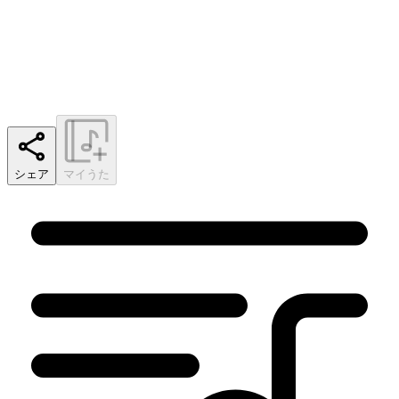
シェア
マイうた