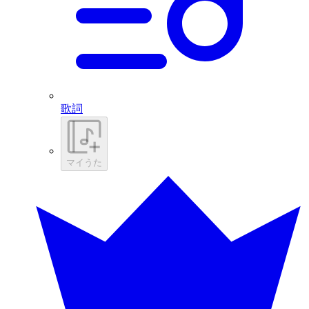
歌詞
マイうた