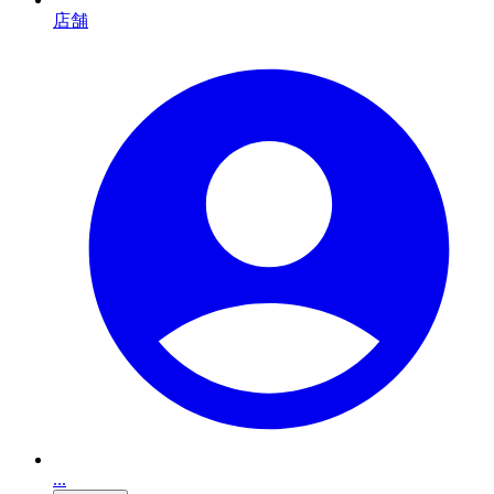
店舗
...