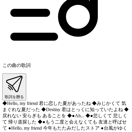
この曲の歌詞
歌詞を贈る
◆Hello, my friend 君に恋した夏があったね ◆みじかくて 気
まぐれな夏だった ◆Destiny 君はとっくに知っていたよね ◆
戻れない 安らぎも あることを ◆●Ah... ◆●悲しくて 悲しく
て 帰り道探した ◆●もう二度と会えなくても 友達と呼ばせ
て ●Hello, my friend 今年もたたみだしたストア ●台風がゆく