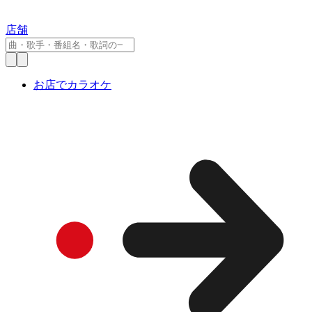
店舗
お店でカラオケ