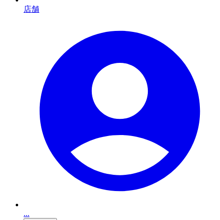
店舗
...