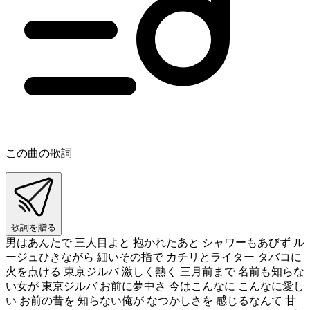
この曲の歌詞
歌詞を贈る
男はあんたで 三人目よと 抱かれたあと シャワーもあびず ル
ージュひきながら 細いその指で カチリとライター タバコに
火を点ける 東京ジルバ 激しく熱く 三月前まで 名前も知らな
い女が 東京ジルバ お前に夢中さ 今はこんなに こんなに愛し
い お前の昔を 知らない俺が なつかしさを 感じるなんて 甘