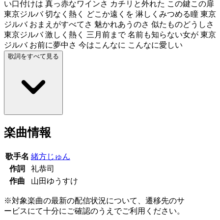
い口付けは 真っ赤なワインさ カチリと外れた この鍵この扉
東京ジルバ 切なく熱く どこか遠くを 淋しくみつめる瞳 東京
ジルバ おまえがすべてさ 魅かれあうのさ 似たものどうしさ
東京ジルバ 激しく熱く 三月前まで 名前も知らない女が 東京
ジルバ お前に夢中さ 今はこんなに こんなに愛しい
歌詞をすべて見る
楽曲情報
歌手名
緒方じゅん
作詞
礼恭司
作曲
山田ゆうすけ
※対象楽曲の最新の配信状況について、遷移先のサ
ービスにて十分にご確認のうえでご利用ください。