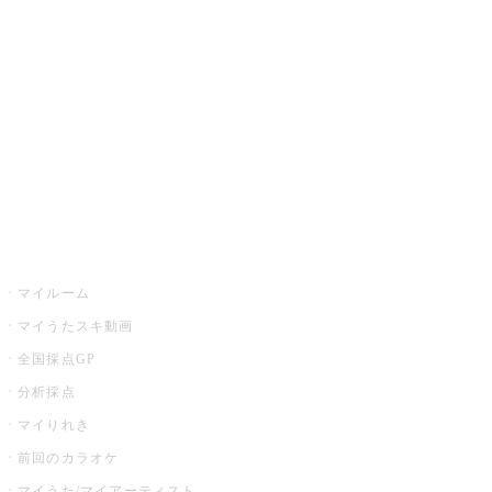
カラオケ楽曲・歌詞検索
カラオケ店舗検索
全国カラオケ大会
イベント・キャンペーン
うたスキ
マイルーム
マイうたスキ動画
全国採点GP
分析採点
マイりれき
前回のカラオケ
マイうた/マイアーティスト