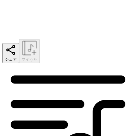
シェア
マイうた