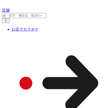
店舗
お店でカラオケ