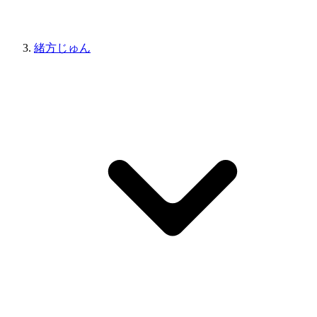
緒方じゅん