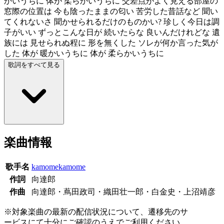
かいうちに 体が 柔らかいうちに 交差点がよく見える部屋の
窓際の位置は 今も陰ったままの匂い 苦労した昔話など 聞い
てくれないさ 聞かせられるだけのものかい? 珍しく今日は調
子がいい ずっとこんな日が 続いたらな 良いんだけれどな 遺
族には 見せられぬ程に 形を無くした ソレが何か言った気が
した 体が 暖かいうちに 体が 柔らかいうちに
歌詞をすべて見る
楽曲情報
歌手名
kamomekamome
作詞
向達郎
作曲
向達郎・蔦田政司・織田壮一郎・白金史・上沼靖彦
※対象楽曲の最新の配信状況について、遷移先のサ
ービスにて十分にご確認のうえでご利用ください。