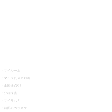
カラオケ楽曲・歌詞検索
カラオケ店舗検索
全国カラオケ大会
イベント・キャンペーン
うたスキ
マイルーム
マイうたスキ動画
全国採点GP
分析採点
マイりれき
前回のカラオケ