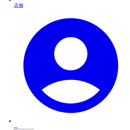
店舗
...