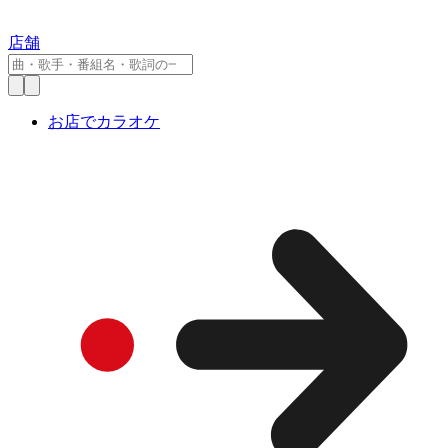
店舗
お店でカラオケ