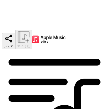
シェア
マイうた