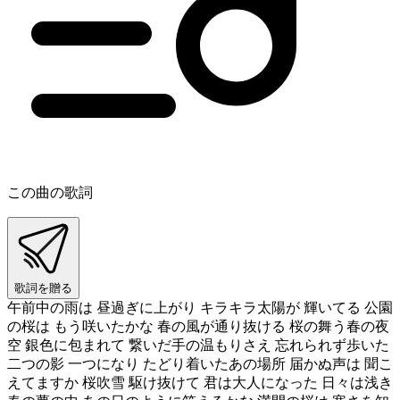
この曲の歌詞
歌詞を贈る
午前中の雨は 昼過ぎに上がり キラキラ太陽が 輝いてる 公園
の桜は もう咲いたかな 春の風が通り抜ける 桜の舞う春の夜
空 銀色に包まれて 繋いだ手の温もりさえ 忘れられず歩いた
二つの影 一つになり たどり着いたあの場所 届かぬ声は 聞こ
えてますか 桜吹雪 駆け抜けて 君は大人になった 日々は浅き