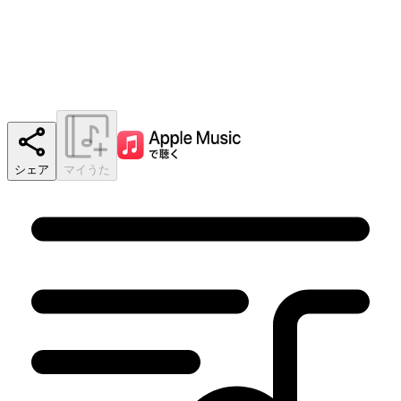
シェア
マイうた