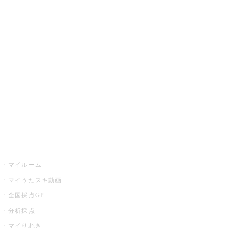
JOYSOUND.comトップ
カラオケ楽曲・歌詞検索
カラオケ店舗検索
全国カラオケ大会
イベント・キャンペーン
うたスキ
マイルーム
マイうたスキ動画
全国採点GP
分析採点
マイりれき