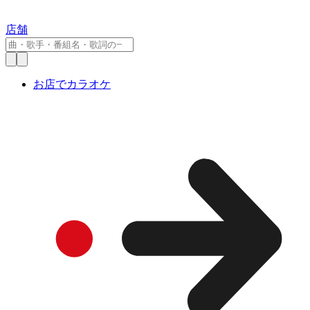
店舗
お店でカラオケ