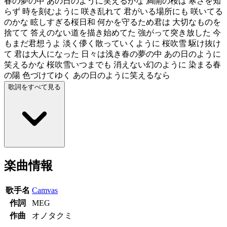
春の夢の中 あの日のように笑えるかな 満開の桜は 寒さを知
らず 時を刻むように 咲き乱れて 君がいる場所にも 咲いてる
のかな 眩しすぎる桜日和 何かを守るため君は 大切なものを
捨てて 答えのない道を描き始めてた 強がって突き放した 今
もまだ君想うよ 淡く儚く散っていくように 桜吹雪 駆け抜け
て 君は大人になった 日々は浅き春の夢の中 あの日のように
笑えるかな 桜吹雪いつまでも 消えない幻のように 染まる春
の陽 色づけてゆく あの日のように笑えるなら
歌詞をすべて見る
楽曲情報
歌手名
Camvas
作詞
MEG
作曲
オノタクミ