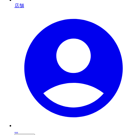
店舗
...