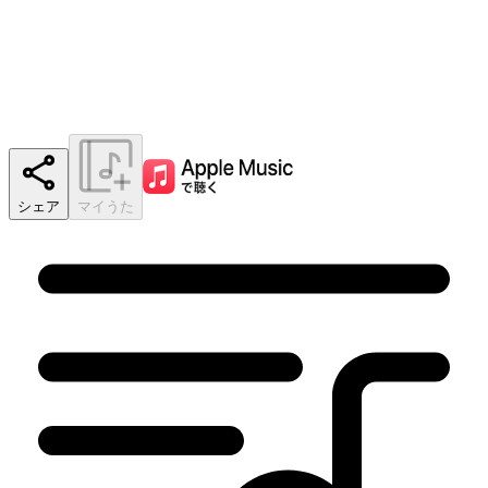
シェア
マイうた