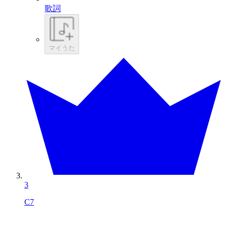
歌詞
マイうた
3
C7