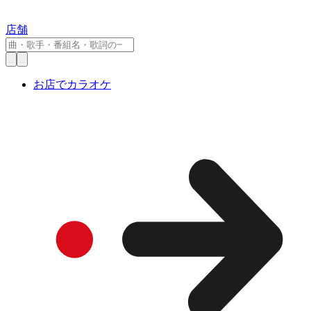
店舗
お店でカラオケ