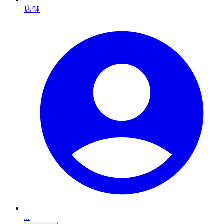
店舗
...