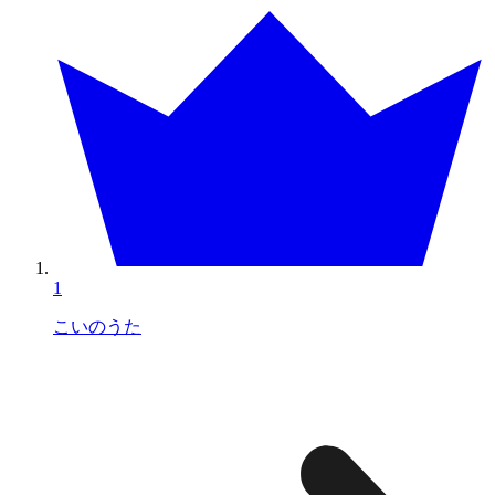
1
こいのうた