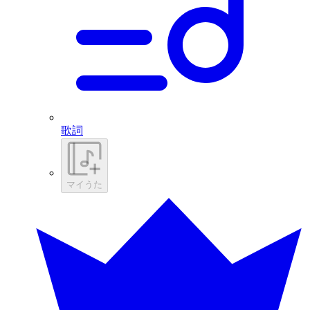
歌詞
マイうた