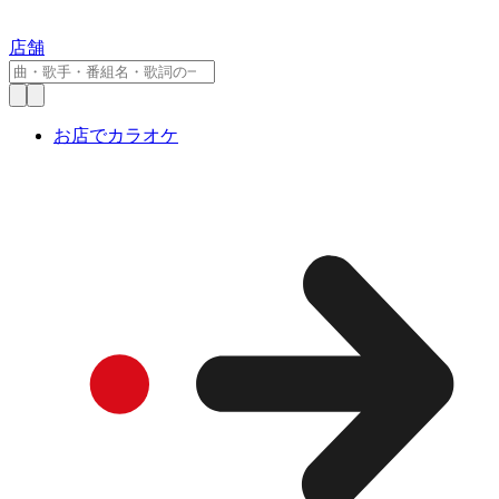
店舗
お店でカラオケ