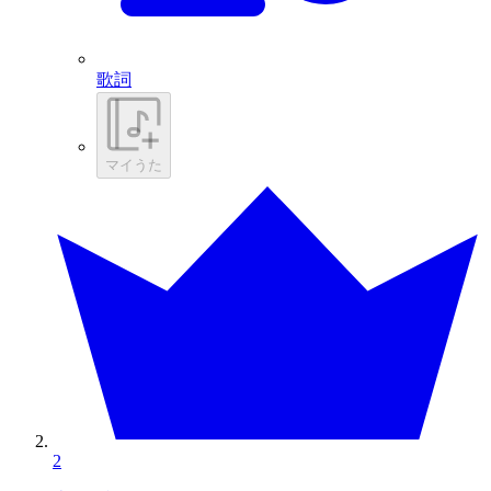
歌詞
マイうた
2