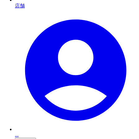
店舗
...