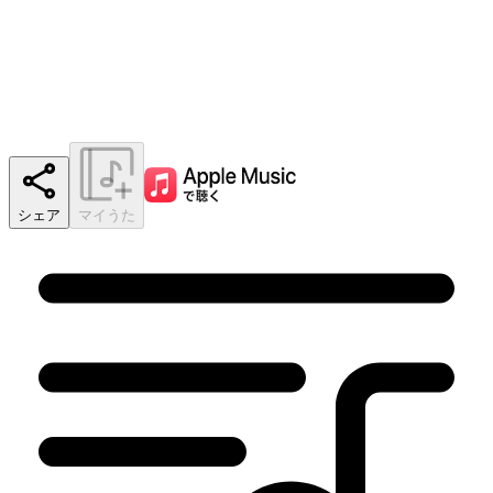
シェア
マイうた