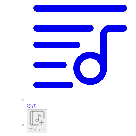
歌詞
マイうた