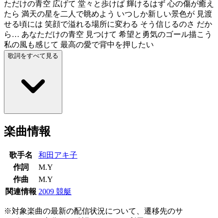
ただけの青空 広げて 堂々と歩けば 輝けるはず 心の傷が癒え
たら 満天の星を二人で眺めよう いつしか新しい景色が 見渡
せる頃には 笑顔で溢れる場所に変わる そう信じるのさ だか
ら… あなただけの青空 見つけて 希望と勇気のゴール描こう
私の風も感じて 最高の愛で背中を押したい
歌詞をすべて見る
楽曲情報
歌手名
和田アキ子
作詞
M.Y
作曲
M.Y
関連情報
2009 競艇
※対象楽曲の最新の配信状況について、遷移先のサ