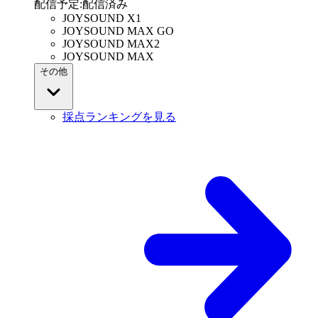
配信予定
:
配信済み
JOYSOUND X1
JOYSOUND MAX GO
JOYSOUND MAX2
JOYSOUND MAX
その他
採点ランキングを見る