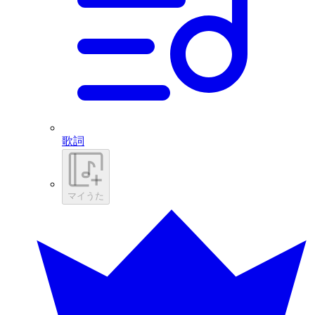
歌詞
マイうた