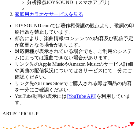
分析採点JOYSOUND（スマホアプリ）
家庭用カラオケサービスを見る
JOYSOUND.comでは著作権保護の観点より、歌詞の印
刷行為を禁止しています。
都合により、楽曲情報/コンテンツの内容及び配信予定
が変更となる場合があります。
対応機種が表示されている場合でも、ご利用のシステ
ムによっては選曲できない場合があります。
リンク先のApple MusicやAmazon Musicのサービス詳細
や楽曲の配信状況については各サービスにて十分にご
確認ください。
リンク先のiTunes Storeでご購入される際は商品の内容
を十分にご確認ください。
YouTube動画の表示には
[YouTube API]
を利用していま
す。
ARTIST PICKUP