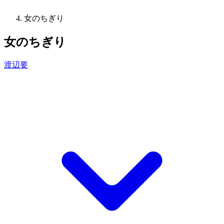
女のちぎり
女のちぎり
渡辺要