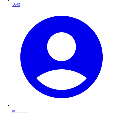
店舗
...