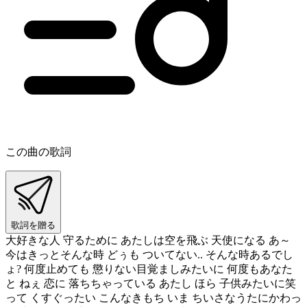
この曲の歌詞
歌詞を贈る
大好きな人 守るために あたしは空を飛ぶ 天使になる あ～
今はきっとそんな時 どぅも ついてない.. そんな時あるでし
ょ? 何度止めても 懲りない目覚ましみたいに 何度もあなた
と ねぇ 恋に 落ちちゃっている あたし ほら 子供みたいに笑
って くすぐったい こんなきもち いま ちいさなうたにかわっ