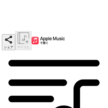
シェア
マイうた