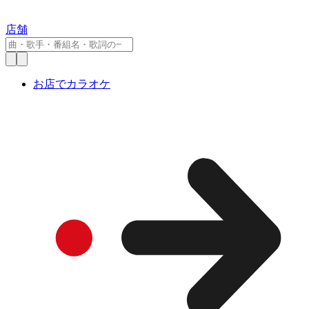
店舗
お店でカラオケ