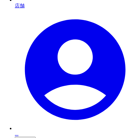
店舗
...