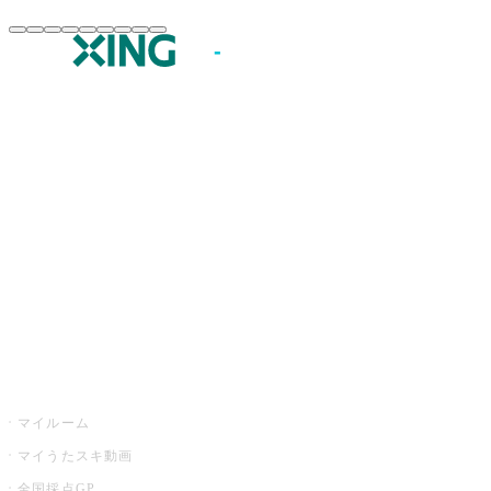
JOYSOUND.comトップ
カラオケ楽曲・歌詞検索
カラオケ店舗検索
全国カラオケ大会
イベント・キャンペーン
うたスキ
マイルーム
マイうたスキ動画
全国採点GP