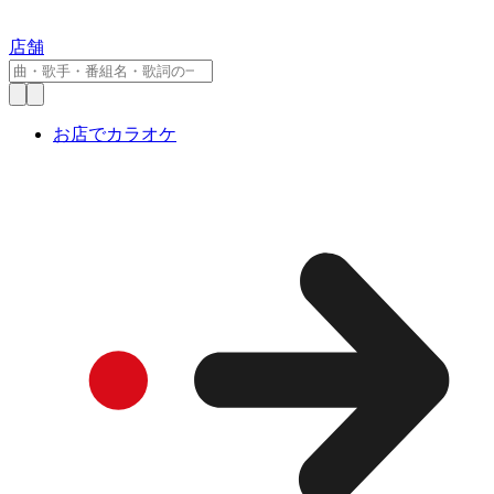
店舗
お店でカラオケ