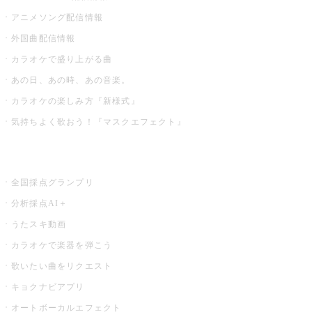
アニメソング配信情報
外国曲配信情報
カラオケで盛り上がる曲
あの日、あの時、あの音楽。
カラオケの楽しみ方『新様式』
気持ちよく歌おう！『マスクエフェクト』
お店でもっと楽しむ
全国採点グランプリ
分析採点AI＋
うたスキ動画
カラオケで楽器を弾こう
歌いたい曲をリクエスト
キョクナビアプリ
オートボーカルエフェクト