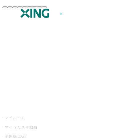
JOYSOUND.comトップ
カラオケ楽曲・歌詞検索
カラオケ店舗検索
全国カラオケ大会
イベント・キャンペーン
うたスキ
マイルーム
マイうたスキ動画
全国採点GP