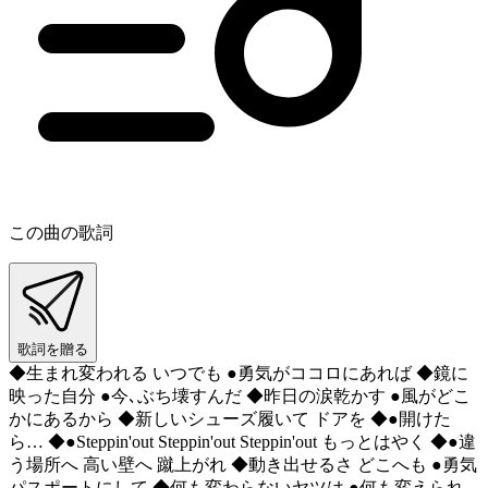
この曲の歌詞
歌詞を贈る
◆生まれ変われる いつでも ●勇気がココロにあれば ◆鏡に
映った自分 ●今､ぶち壊すんだ ◆昨日の涙乾かす ●風がどこ
かにあるから ◆新しいシューズ履いて ドアを ◆●開けた
ら… ◆●Steppin'out Steppin'out Steppin'out もっとはやく ◆●違
う場所へ 高い壁へ 蹴上がれ ◆動き出せるさ どこへも ●勇気
パスポートにして ◆何も変わらないヤツは ●何も変えられ