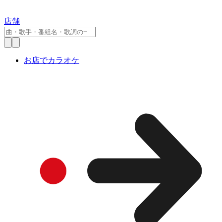
店舗
お店でカラオケ