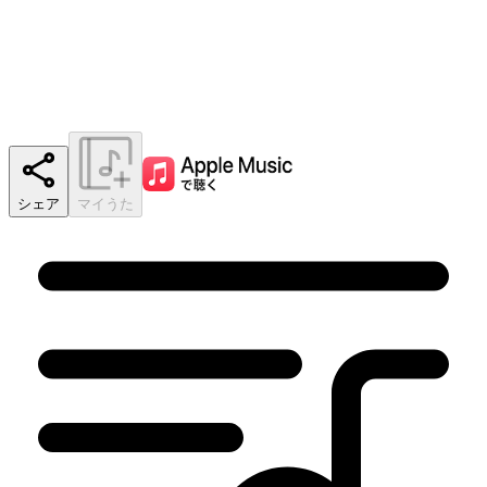
シェア
マイうた