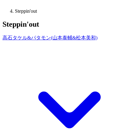
Steppin'out
Steppin'out
高石タケル&パタモン(山本泰輔&松本美和)