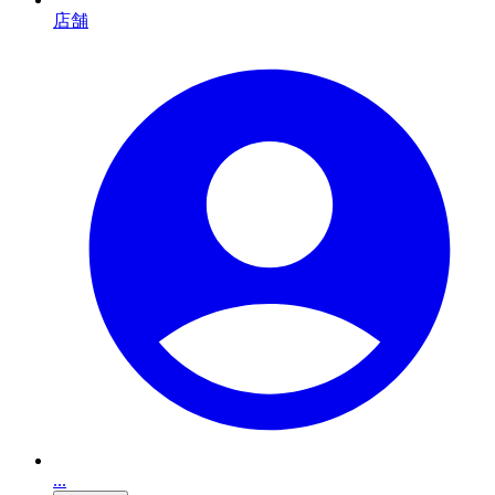
店舗
...