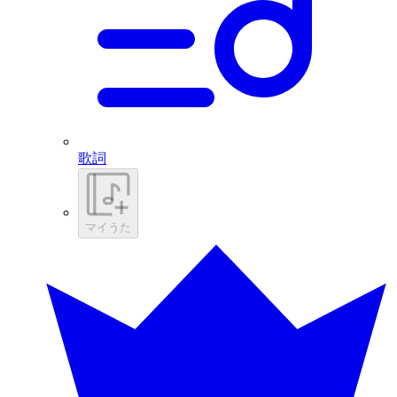
歌詞
マイうた