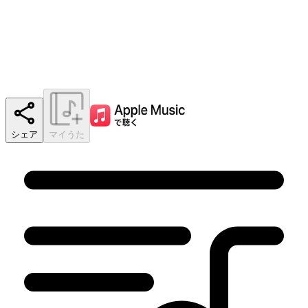
シェア
マイうた