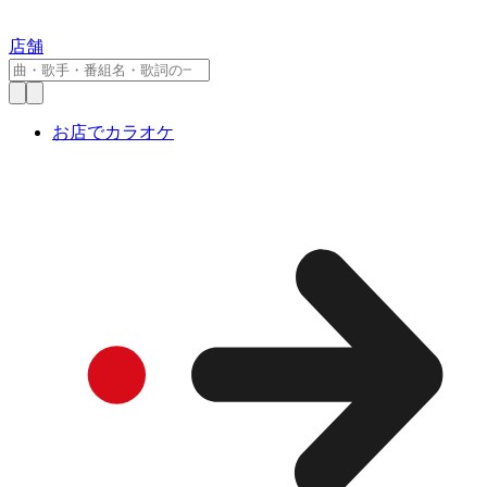
店舗
お店でカラオケ