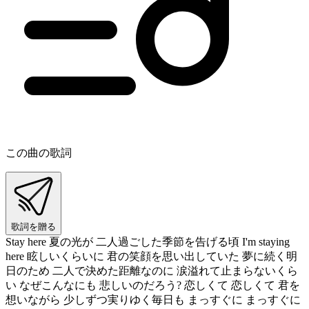
この曲の歌詞
歌詞を贈る
Stay here 夏の光が 二人過ごした季節を告げる頃 I'm staying
here 眩しいくらいに 君の笑顔を思い出していた 夢に続く明
日のため 二人で決めた距離なのに 涙溢れて止まらないくら
い なぜこんなにも 悲しいのだろう? 恋しくて 恋しくて 君を
想いながら 少しずつ実りゆく毎日も まっすぐに まっすぐに