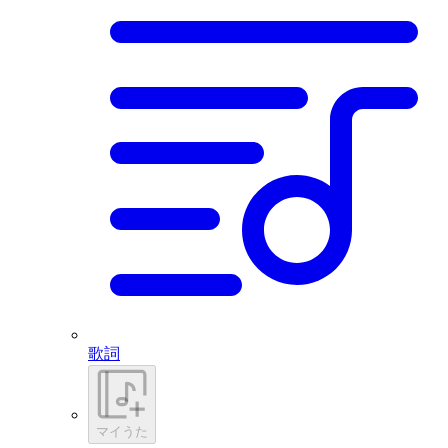
歌詞
マイうた