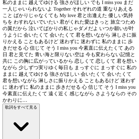
私のままに 越えてゆける 強さがほしい でも I miss you まだ
一人じゃいられないよ Together それぞれの道 重なりあえる
こと ばかりじゃなくても My love 君と出逢えた 優しい気持
ちを わすれないでいたい 君がくれた愛はきっと 旅立つため
の翼だから 泣いてばかりの私じゃダメだよ いつか願いが叶
うように 会いたくて 会いたくて 君を想いながら 淋しさに振
りかえる こともあるけど 迷わずに 迷わずに 私のままに 歩
きだせる 心 信じて そう I miss you 今素直に伝えたくて あの
日 君と見てた 青い海と限りない空は 今も変わらない記憶と
共に この胸に広がっているから 恋しくて 恋しくて 君を想い
ながら 少しずつ実りゆく毎日も まっすぐに まっすぐに 私の
ままに 越えてゆける 強さがほしい 会いたくて 会いたくて
君を想いながら 淋しさに振りかえる こともあるけど 迷わず
に 迷わずに 私のままに 歩きだせる 心 信じて そう I miss you
今素直に伝えたくて 遠く近く 感じながら さようならの その
かわりに…
歌詞をすべて見る