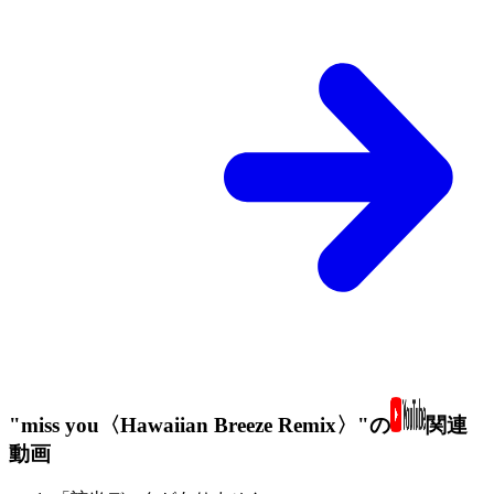
"miss you〈Hawaiian Breeze Remix〉"の
関連
動画