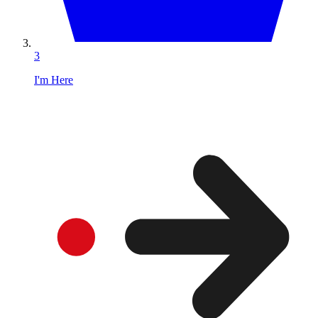
3
I'm Here