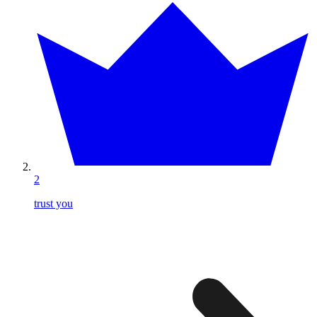
2
trust you