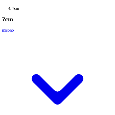
?cm
?cm
misono