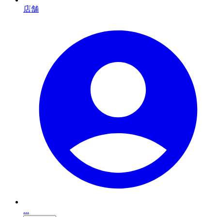
店舗
...