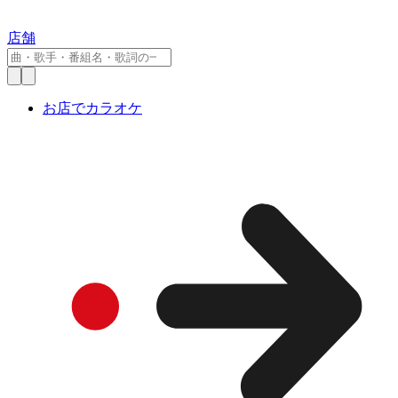
店舗
お店でカラオケ