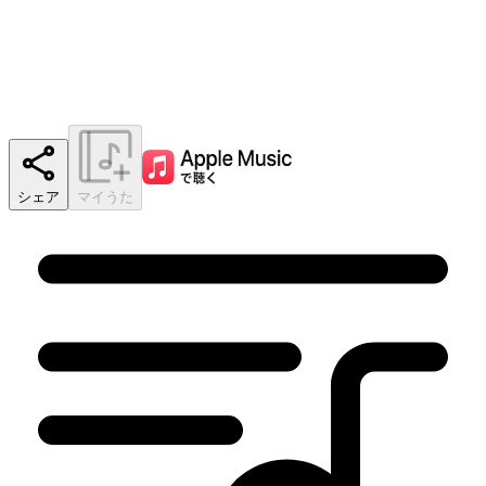
シェア
マイうた