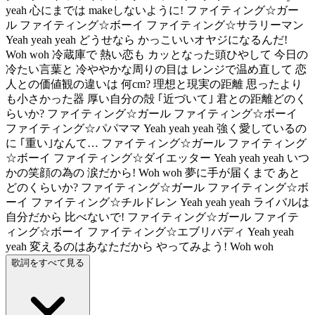
yeah 心にまでは makeしないように! ファイティング☆ガー
ル ファイティング☆ボーイ ファイティング☆サラリーマン
Yeah yeah yeah どうせなら かっこいいオヤジになるんだ!
Woh woh 冷蔵庫で 熱い恋も カッとなった頭ひやして 今日の
冷たい言葉と 冷ややかな周りの目は レンジで温め直して 恋
人との価値観の違いは 何cm? 理想と現実の距離 思ったより
も小さかった器 厚い自分の殻 ｢近づいて｣ 君との距離どのく
らいか? ファイティング☆ガール ファイティング☆ボーイ
ファイティング☆パパママ Yeah yeah yeah 強く愛しているの
に ｢重い｣なんて… ファイティング☆ガール ファイティング
☆ボーイ ファイティング☆ダイエッター Yeah yeah yeah いつ
かの笑顔の為の 涙だから! Woh woh 夢に手が届くまで あと
どのくらいか? ファイティング☆ガール ファイティング☆ボ
ーイ ファイティング☆チルドレン Yeah yeah yeah ライバルは
自分だから 比べないで! ファイティング☆ガール ファイテ
ィング☆ボーイ ファイティング☆エブリバディ Yeah yeah
yeah 変えるのはあなただから やってみよう! Woh woh
歌詞をすべて見る