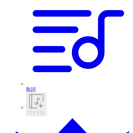
歌詞
マイうた