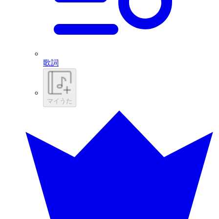
歌詞
マイうた